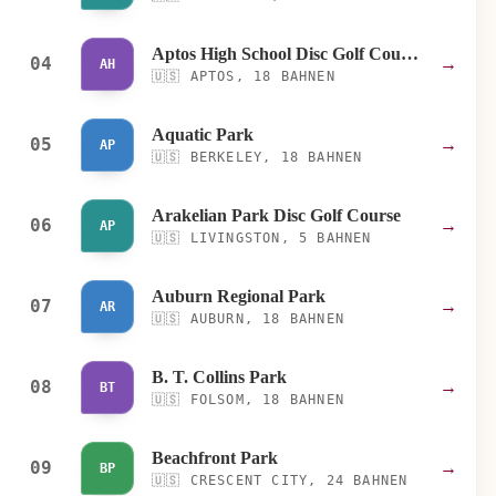
Aptos High School Disc Golf Course
04
→
AH
🇺🇸
APTOS, 18 BAHNEN
Aquatic Park
05
→
AP
🇺🇸
BERKELEY, 18 BAHNEN
Arakelian Park Disc Golf Course
06
→
AP
🇺🇸
LIVINGSTON, 5 BAHNEN
Auburn Regional Park
07
→
AR
🇺🇸
AUBURN, 18 BAHNEN
B. T. Collins Park
08
→
BT
🇺🇸
FOLSOM, 18 BAHNEN
Beachfront Park
09
→
BP
🇺🇸
CRESCENT CITY, 24 BAHNEN