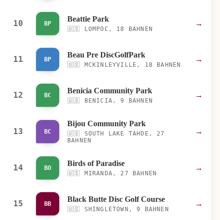
Beattie Park
10
→
BP
🇺🇸
LOMPOC, 18 BAHNEN
Beau Pre DiscGolfPark
11
→
BP
🇺🇸
MCKINLEYVILLE, 18 BAHNEN
Benicia Community Park
12
→
BC
🇺🇸
BENICIA, 9 BAHNEN
Bijou Community Park
13
→
BC
🇺🇸
SOUTH LAKE TAHOE, 27
BAHNEN
Birds of Paradise
14
→
BO
🇺🇸
MIRANDA, 27 BAHNEN
Black Butte Disc Golf Course
15
→
BB
🇺🇸
SHINGLETOWN, 9 BAHNEN