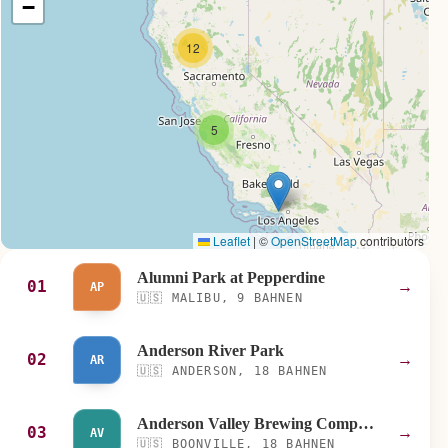
−
12
5
Leaflet
|
©
OpenStreetMap
contributors
Alumni Park at Pepperdine
01
→
AP
🇺🇸
MALIBU, 9 BAHNEN
Anderson River Park
02
→
AR
🇺🇸
ANDERSON, 18 BAHNEN
Anderson Valley Brewing Company
03
→
AV
🇺🇸
BOONVILLE, 18 BAHNEN