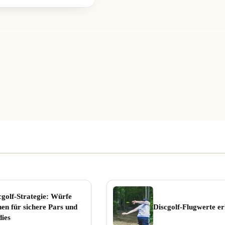
cgolf-Strategie: Würfe
nen für sichere Pars und
Discgolf-Flugwerte er
dies