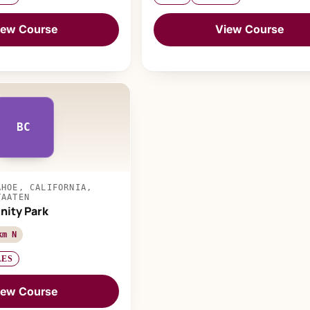
iew Course
View Course
BC
AHOE, CALIFORNIA,
TAATEN
ity Park
km N
LES
iew Course