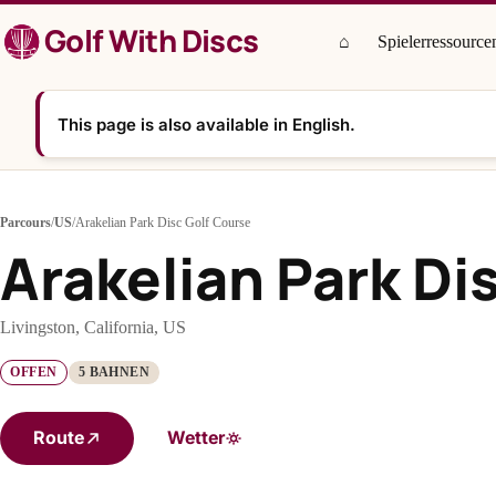
Zum
Golf With Discs
Inhalt
⌂
Spielerressource
springen
This page is also available in English.
Parcours
/
US
/
Arakelian Park Disc Golf Course
Arakelian Park Di
Livingston, California, US
OFFEN
5 BAHNEN
Route
Wetter