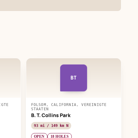
BT
IGTE
FOLSOM, CALIFORNIA, VEREINIGTE
STAATEN
B. T. Collins Park
93 mi / 149 km N
OPEN
18 HOLES