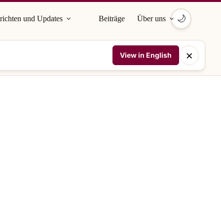
🌙
richten und Updates
Beiträge
Über uns
×
View in English