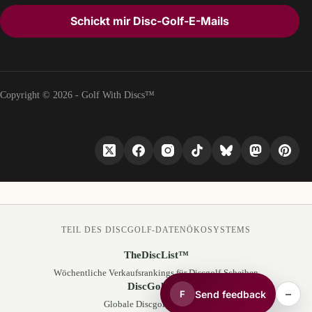
Schickt mir Disc-Golf-E-Mails
Copyright © 2026 - Golf With Discs™
TEIL DES DISCGOLF-DATENÖKOSYSTEMS
TheDiscList™
Wöchentliche Verkaufsrankings für Discgolf-Scheiben
DiscGolfAPI
–
Send feedback
F
Globale Discgolf-Kursdaten