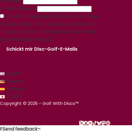
Vorname
E-Mail-Adresse
Schickt mir gelegentlich Disc-Golf-Tipps,
Kaufberatung, Tool-Updates und DiscList-
Trends. Ich kann mich jederzeit abmelden.
Datenschutzerklärung
Schickt mir Disc-Golf-E-Mails
English
Deutsch
Español
日本語
Copyright © 2026 - Golf With Discs™
F
Send feedback
–