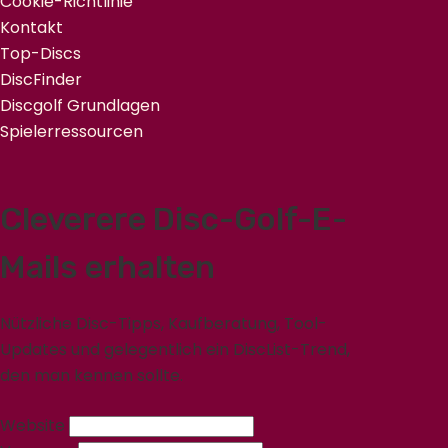
Cookie-Richtlinie
Kontakt
Top-Discs
DiscFinder
Discgolf Grundlagen
Spielerressourcen
Cleverere Disc-Golf-E-
Mails erhalten
Nützliche Disc-Tipps, Kaufberatung, Tool-
Updates und gelegentlich ein DiscList-Trend,
den man kennen sollte.
Website