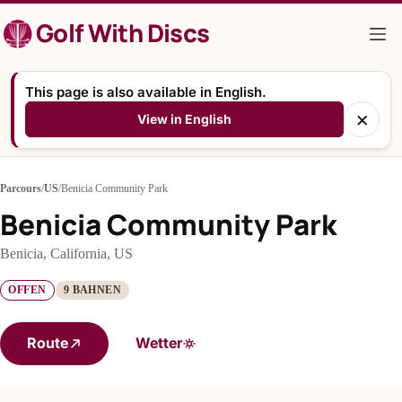
Zum
Golf With Discs
Inhalt
springen
This page is also available in English.
×
View in English
Parcours
/
US
/
Benicia Community Park
Benicia Community Park
Benicia, California, US
OFFEN
9 BAHNEN
Route
Wetter