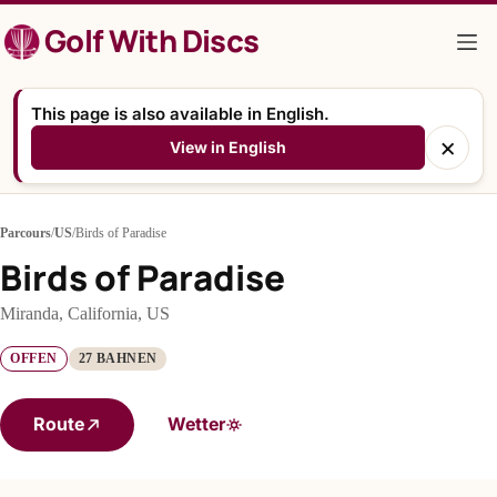
Zum
Golf With Discs
Inhalt
springen
This page is also available in English.
×
View in English
Parcours
/
US
/
Birds of Paradise
Birds of Paradise
Miranda, California, US
OFFEN
27 BAHNEN
Route
Wetter