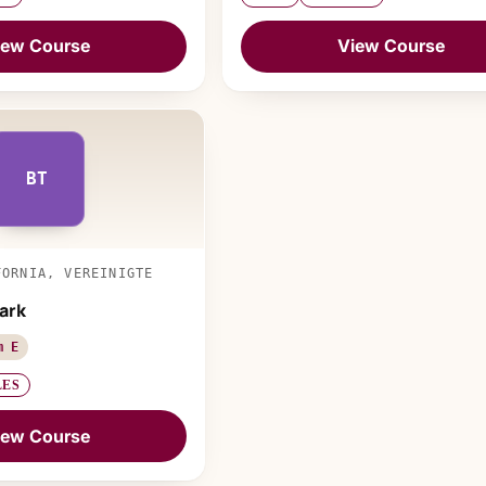
iew Course
View Course
BT
FORNIA, VEREINIGTE
Park
m E
LES
iew Course