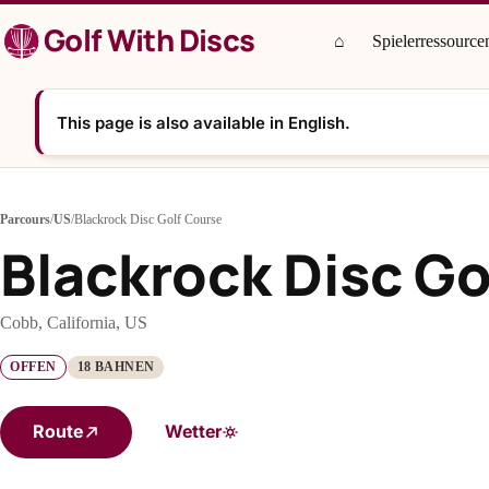
Zum
Golf With Discs
Inhalt
⌂
Spielerressource
springen
This page is also available in English.
Parcours
/
US
/
Blackrock Disc Golf Course
Blackrock Disc Go
Cobb, California, US
OFFEN
18 BAHNEN
Route
Wetter