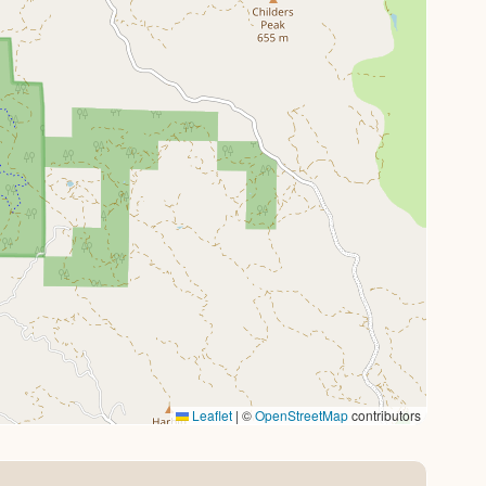
Leaflet
|
©
OpenStreetMap
contributors