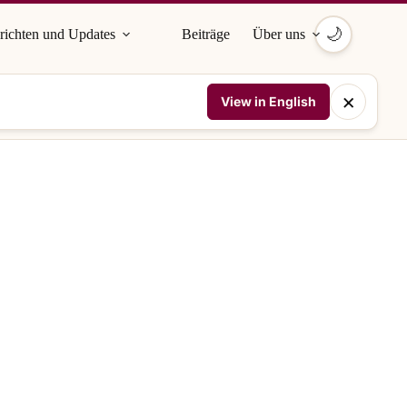
🌙
richten und Updates
Beiträge
Über uns
×
View in English