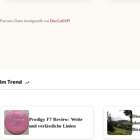
Parcours-Daten bereitgestellt von
DiscGolfAPI
Im Trend
Dis
Prodigy F7 Review: Weite
pla
und verlässliche Linien
Bir