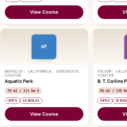
View Course
V
AP
BERKELEY, CALIFORNIA, VEREINIGTE
FOLSOM, CALI
STAATEN
STAATEN
Aquatic Park
B. T. Collins 
70 mi / 113 km S
86 mi / 138 k
OPEN
18 HOLES
OPEN
18 HO
View Course
V