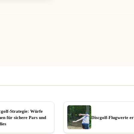
cgolf-Strategie: Würfe
nen für sichere Pars und
Discgolf-Flugwerte er
dies