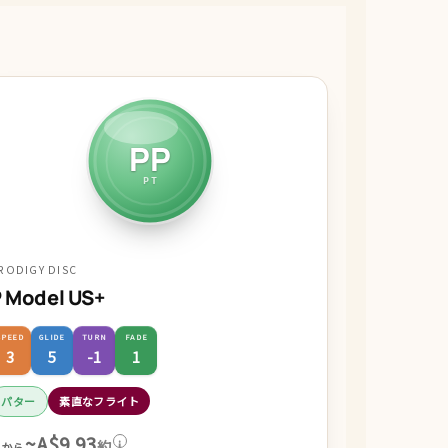
PP
PT
RODIGY DISC
 Model US+
SPEED
GLIDE
TURN
FADE
3
5
-1
1
パター
素直なフライト
~A$9.93
約
i
～から