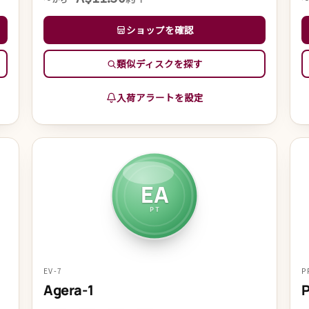
ショップを確認
類似ディスクを探す
入荷アラートを設定
EA
PT
EV-7
P
Agera-1
P