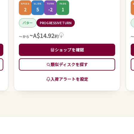
SPEED
GLIDE
TURN
FADE
2
5
-2
1
パター
PROGRESSIVE TURN
~A$14.92
約
i
～から
ショップを確認
類似ディスクを探す
入荷アラートを設定