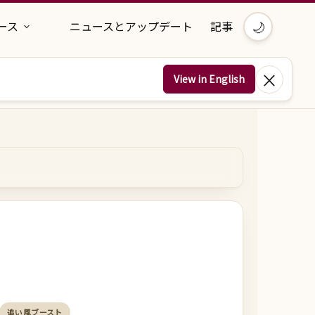
🌙
ース
ニュースとアップデート
記事
×
View in English
追い風ブースト