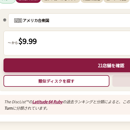
🌐
$9.99
～から
21店舗を確認
類似ディスクを探す
The DiscList™の
Latitude 64 Ruby
の過去ランキングと分類によると、この
Turn
に分類されています。