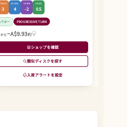
SPEED
GLIDE
TURN
FADE
3
4
-2
0.5
パター
PROGRESSIVE TURN
~A$9.93
約
i
～から
ショップを確認
類似ディスクを探す
入荷アラートを設定