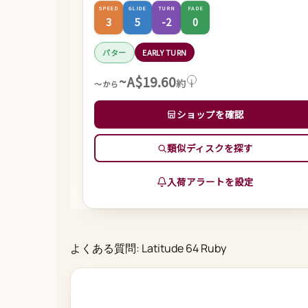
SPEED
GLIDE
TURN
FADE
3
5
-2
0
パター
EARLY TURN
~A$19.60
約
i
～から
ショップを確認
類似ディスクを探す
入荷アラートを設定
よくある質問: Latitude 64 Ruby