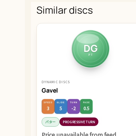
Similar discs
DG
PT
DYNAMIC DISCS
Gavel
SPEED
GLIDE
TURN
FADE
3
5
-2
0.5
パター
PROGRESSIVE TURN
Price unavailable from feed