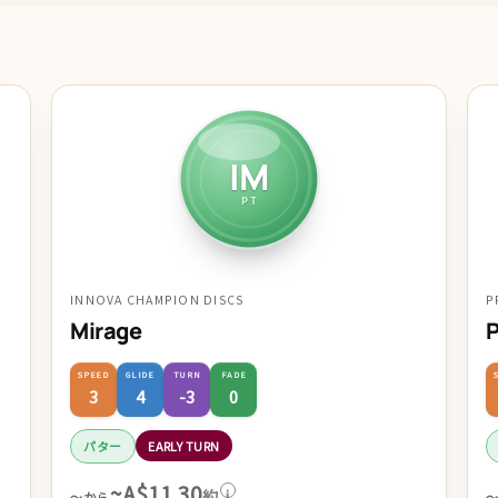
IM
PT
INNOVA CHAMPION DISCS
P
Mirage
P
SPEED
GLIDE
TURN
FADE
3
4
-3
0
パター
EARLY TURN
~A$11.30
約
i
～から