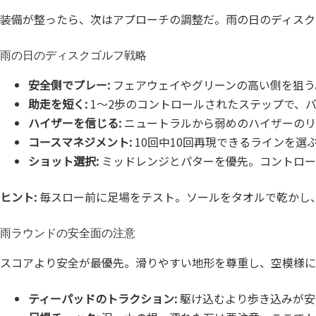
装備が整ったら、次はアプローチの調整だ。雨の日のディスク
雨の日のディスクゴルフ戦略
安全側でプレー:
フェアウェイやグリーンの高い側を狙う
助走を短く:
1〜2歩のコントロールされたステップで、
ハイザーを信じる:
ニュートラルから弱めのハイザーのリ
コースマネジメント:
10回中10回再現できるラインを選
ショット選択:
ミッドレンジとパターを優先。コントロー
ヒント:
毎スロー前に足場をテスト。ソールをタオルで乾かし
雨ラウンドの安全面の注意
スコアより安全が最優先。滑りやすい地形を尊重し、空模様に
ティーパッドのトラクション:
駆け込むより歩き込みが安