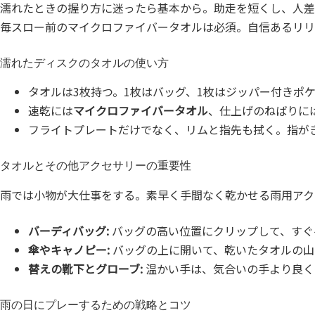
濡れたときの握り方に迷ったら基本から。助走を短くし、人差
毎スロー前のマイクロファイバータオルは必須。自信あるリリ
濡れたディスクのタオルの使い方
タオルは3枚持つ。1枚はバッグ、1枚はジッパー付きポ
速乾には
マイクロファイバータオル
、仕上げのねばりに
フライトプレートだけでなく、リムと指先も拭く。指が
タオルとその他アクセサリーの重要性
雨では小物が大仕事をする。素早く手間なく乾かせる雨用アク
バーディバッグ:
バッグの高い位置にクリップして、すぐ
傘やキャノピー:
バッグの上に開いて、乾いたタオルの山
替えの靴下とグローブ:
温かい手は、気合いの手より良く
雨の日にプレーするための戦略とコツ