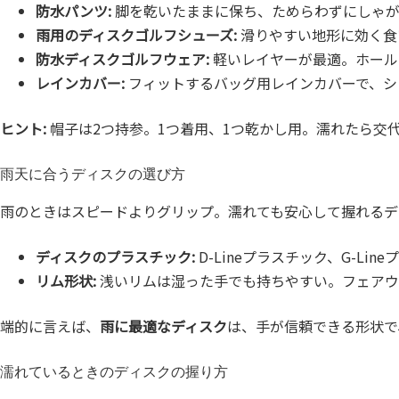
防水パンツ:
脚を乾いたままに保ち、ためらわずにしゃが
雨用のディスクゴルフシューズ:
滑りやすい地形に効く食
防水ディスクゴルフウェア:
軽いレイヤーが最適。ホール
レインカバー:
フィットするバッグ用レインカバーで、シ
ヒント:
帽子は2つ持参。1つ着用、1つ乾かし用。濡れたら交
雨天に合うディスクの選び方
雨のときはスピードよりグリップ。濡れても安心して握れるデ
ディスクのプラスチック:
D-Lineプラスチック、G-L
リム形状:
浅いリムは湿った手でも持ちやすい。フェアウ
端的に言えば、
雨に最適なディスク
は、手が信頼できる形状で
濡れているときのディスクの握り方