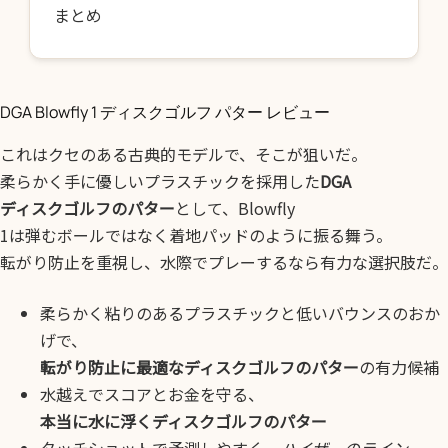
まとめ
DGA Blowfly 1 ディスクゴルフ パター レビュー
これはクセのある古典的モデルで、そこが狙いだ。
柔らかく手に優しいプラスチックを採用した
DGA
ディスクゴルフのパター
として、Blowfly
1は弾むボールではなく着地パッドのように振る舞う。
転がり防止を重視し、水際でプレーするなら有力な選択肢だ。
柔らかく粘りのあるプラスチックと低いバウンスのおか
げで、
転がり防止に最適なディスクゴルフのパター
の有力候補
水越えでスコアとお金を守る、
本当に水に浮くディスクゴルフのパター
タッチショットで予測しやすく、
ハイザーのライン