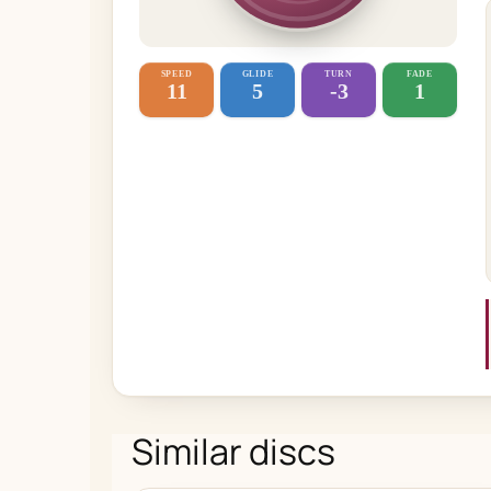
SPEED
GLIDE
TURN
FADE
11
5
-3
1
Similar discs