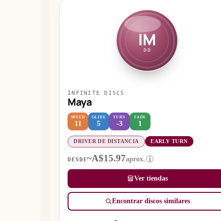
IM
DD
INFINITE DISCS
Maya
SPEED
GLIDE
TURN
FADE
11
5
-3
1
DRIVER DE DISTANCIA
EARLY TURN
~A$15.97
aprox.
i
DESDE
Ver tiendas
Encontrar discos similares