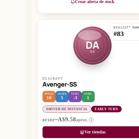
Crear alerta de stock
DISCLIST™ RAN
#83
-
DA
DD
DISCRAFT
Avenger-SS
SPEED
GLIDE
TURN
FADE
10
5
-3
1
DRIVER DE DISTANCIA
EARLY TURN
~A$9.58
aprox.
i
DESDE
Ver tiendas