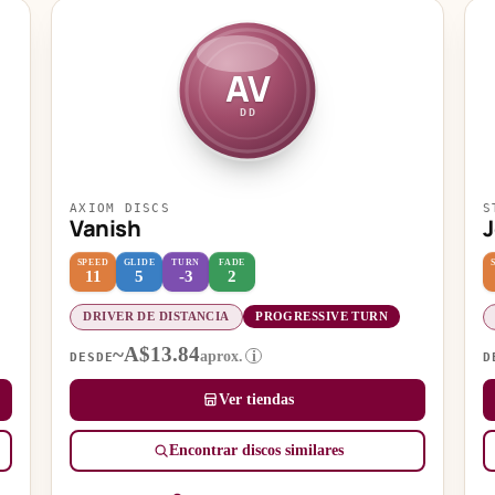
AV
DD
AXIOM DISCS
S
Vanish
J
SPEED
GLIDE
TURN
FADE
11
5
-3
2
DRIVER DE DISTANCIA
PROGRESSIVE TURN
~A$13.84
aprox.
i
DESDE
D
Ver tiendas
Encontrar discos similares