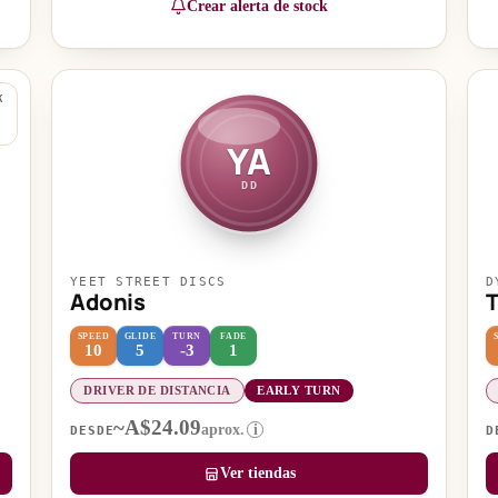
Crear alerta de stock
K
YA
DD
YEET STREET DISCS
D
Adonis
SPEED
GLIDE
TURN
FADE
10
5
-3
1
DRIVER DE DISTANCIA
EARLY TURN
~A$24.09
aprox.
i
DESDE
D
Ver tiendas