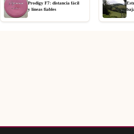
Prodigy F7: distancia fácil
Est
y líneas fiables
baj