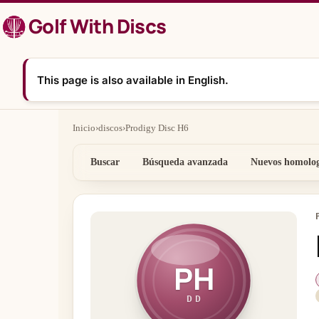
Saltar
Golf With Discs
al
contenido
This page is also available in English.
Inicio
›
discos
›
Prodigy Disc H6
Buscar
Búsqueda avanzada
Nuevos homolo
PH
DD