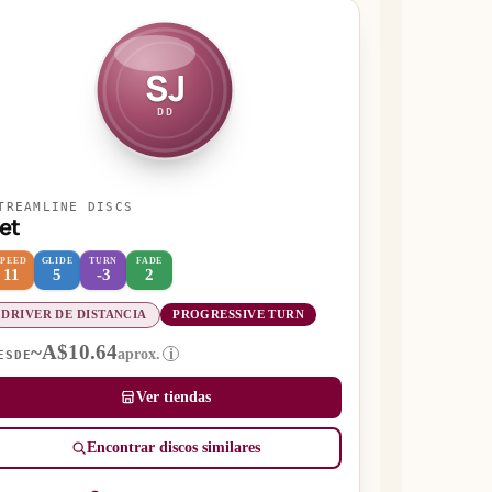
SJ
DD
TREAMLINE DISCS
et
SPEED
GLIDE
TURN
FADE
11
5
-3
2
DRIVER DE DISTANCIA
PROGRESSIVE TURN
~A$10.64
aprox.
i
ESDE
Ver tiendas
Encontrar discos similares