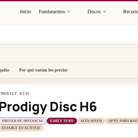
Inicio
Fundamentos
Discos
Recurso
gados
Por qué varían los precios
PRODIGY DISC
Prodigy Disc H6
DRIVER DE DISTANCIA
EARLY TURN
ALTA SPEED
APTO PARA RO
ESTABLE EN ALTITUD