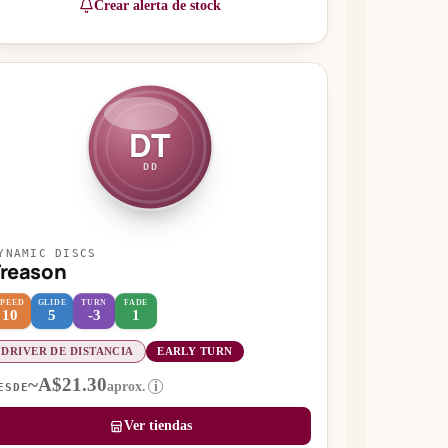
Crear alerta de stock
DT
DD
YNAMIC DISCS
Treason
SPEED
GLIDE
TURN
FADE
10
5
-3
1
DRIVER DE DISTANCIA
EARLY TURN
~A$21.30
aprox.
i
ESDE
Ver tiendas