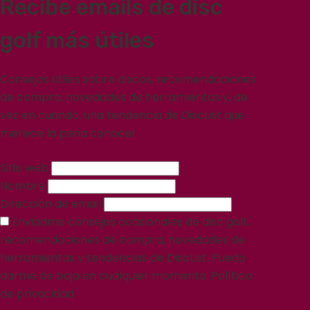
Recibe emails de disc
golf más útiles
Consejos útiles sobre discos, recomendaciones
de compra, novedades de herramientas y, de
vez en cuando, una tendencia de DiscList que
merece la pena conocer.
Sitio web
Nombre
Dirección de email
Enviadme consejos ocasionales de disc golf,
recomendaciones de compra, novedades de
herramientas y tendencias de DiscList. Puedo
darme de baja en cualquier momento.
Política
de privacidad