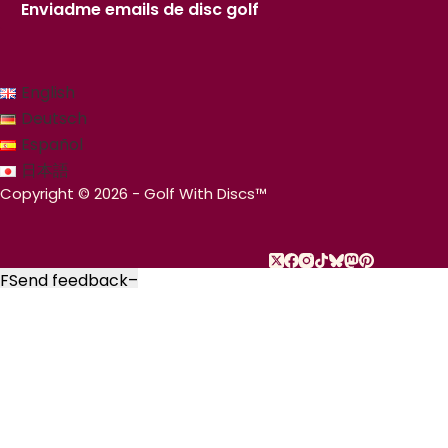
Enviadme emails de disc golf
English
Deutsch
Español
日本語
Copyright © 2026 - Golf With Discs™
F
Send feedback
–
PARTE DEL ECOSISTEMA DE DATOS DE DISC GOLF
TheDiscList™
Clasificaciones semanales de ventas de discos de disc golf
DiscGolfAPI