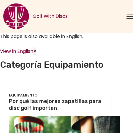
Saltar
al
Golf With Discs
contenido
This page is also available in English.
View in English
×
Categoría
Equipamiento
EQUIPAMIENTO
Por qué las mejores zapatillas para
disc golf importan