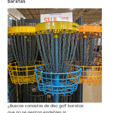
baratas
¿Buscas canastas de disc golf baratas
que no se sientan endebles ni