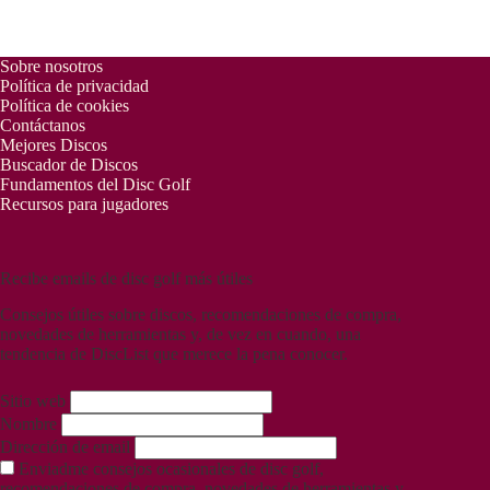
Sobre nosotros
Política de privacidad
Política de cookies
Contáctanos
Mejores Discos
Buscador de Discos
Fundamentos del Disc Golf
Recursos para jugadores
Recibe emails de disc golf más útiles
Consejos útiles sobre discos, recomendaciones de compra,
novedades de herramientas y, de vez en cuando, una
tendencia de DiscList que merece la pena conocer.
Sitio web
Nombre
Dirección de email
Enviadme consejos ocasionales de disc golf,
recomendaciones de compra, novedades de herramientas y