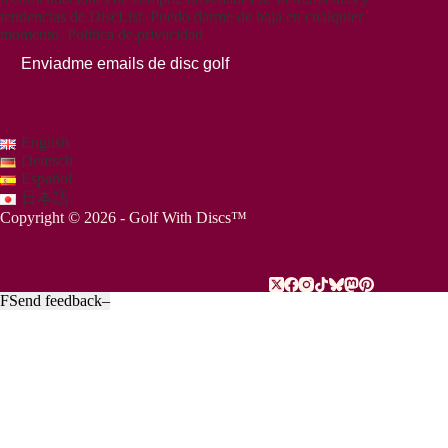
tendencias de DiscList. Puedo darme de baja en cualquier
momento.
Política de privacidad
Enviadme emails de disc golf
English
Deutsch
Español
日本語
Copyright © 2026 - Golf With Discs™
F
Send feedback
–
PARTE DEL ECOSISTEMA DE DATOS DE DISC GOLF
TheDiscList™
Clasificaciones semanales de ventas de discos de disc golf