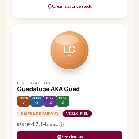
Crear alerta de stock
LG
CD
LONE STAR DISC
Guadalupe AKA Guad
SPEED
GLIDE
TURN
FADE
7
6
-2
2
DRIVER DE FAIRWAY
VUELO FIEL
~€7.14
aprox.
i
DESDE
Ver tiendas