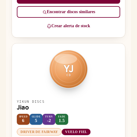
Encontrar discos similares
Crear alerta de stock
YJ
CD
YIKUN DISCS
Jiao
SPEED
GLIDE
TURN
FADE
6
5
-2
1.5
DRIVER DE FAIRWAY
VUELO FIEL