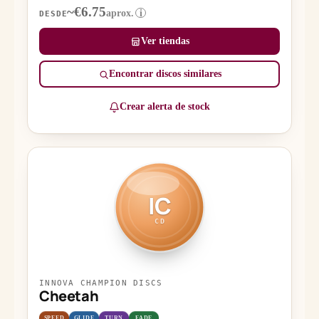
~€6.75
aprox.
i
DESDE
Ver tiendas
Encontrar discos similares
Crear alerta de stock
IC
CD
INNOVA CHAMPION DISCS
Cheetah
SPEED
GLIDE
TURN
FADE