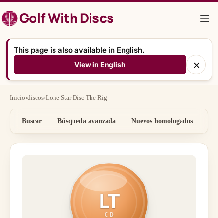
Saltar
Golf With Discs
al
contenido
This page is also available in English.
×
View in English
Inicio
›
discos
›
Lone Star Disc The Rig
Buscar
Búsqueda avanzada
Nuevos homologados
Por
LT
CD