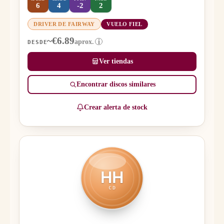
6
4
-2
2
DRIVER DE FAIRWAY
VUELO FIEL
~€6.89
aprox.
i
DESDE
Ver tiendas
Encontrar discos similares
Crear alerta de stock
HH
CD