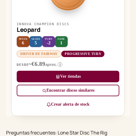
INNOVA CHAMPION DISCS
Leopard
SPEED
GLIDE
TURN
FADE
6
5
-2
1
DRIVER DE FAIRWAY
PROGRESSIVE TURN
~€6.89
aprox.
i
DESDE
Ver tiendas
Encontrar discos similares
Crear alerta de stock
Preguntas frecuentes: Lone Star Disc The Rig