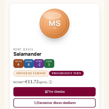
MS
CD
MINT DISCS
Salamander
SPEED
GLIDE
TURN
FADE
6
6
-2
1
DRIVER DE FAIRWAY
PROGRESSIVE TURN
~€11.72
aprox.
i
DESDE
Ver tiendas
Encontrar discos similares