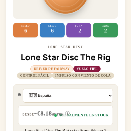
SPEED
GLIDE
TURN
FADE
6
6
-2
2
LONE STAR DISC
Lone Star Disc The Rig
DRIVER DE FAIRWAY
VUELO FIEL
CONTROL FÁCIL
IMPULSO CON VIENTO DE COLA
🌐
~€8.18
i
aprox.
DESDE
ACTUALMENTE EN STOCK
Lone Star Disc The Rig está disponible en 2