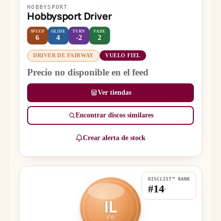
HOBBYSPORT
Hobbysport Driver
SPEED
GLIDE
TURN
FADE
6
4
-2
2
DRIVER DE FAIRWAY
VUELO FIEL
Precio no disponible en el feed
Ver tiendas
Encontrar discos similares
Crear alerta de stock
DISCLIST™ RANK
#14
-
IL
CD