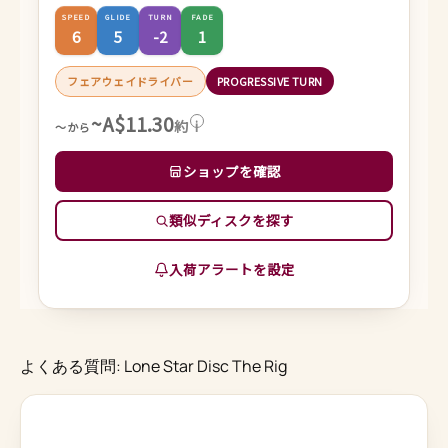
SPEED
GLIDE
TURN
FADE
6
5
-2
1
フェアウェイドライバー
PROGRESSIVE TURN
~A$11.30
約
i
～から
ショップを確認
類似ディスクを探す
入荷アラートを設定
よくある質問: Lone Star Disc The Rig