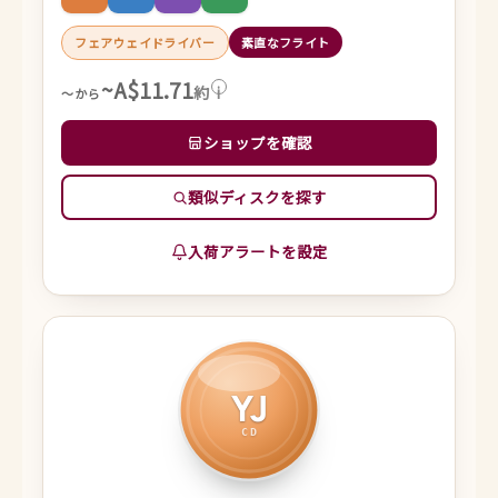
フェアウェイドライバー
素直なフライト
~A$11.71
約
i
～から
ショップを確認
類似ディスクを探す
入荷アラートを設定
YJ
CD