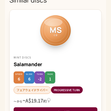
MS
CD
MINT DISCS
Salamander
SPEED
GLIDE
TURN
FADE
6
6
-2
1
フェアウェイドライバー
PROGRESSIVE TURN
~A$19.17
約
i
～から