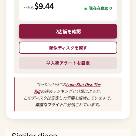
$9.44
～から
現在在庫あり
2店舗を確認
類似ディスクを探す
入荷アラートを設定
The DiscList™の
Lone Star Disc The
Rig
の過去ランキングと分類によると、
このディスクは安定した需要を維持していますで、
素直なフライト
に分類されています。
Similar discs