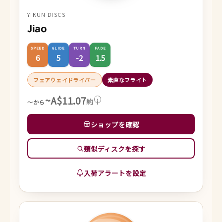
YIKUN DISCS
Jiao
SPEED
GLIDE
TURN
FADE
6
5
-2
1.5
フェアウェイドライバー
素直なフライト
~A$11.07
約
i
～から
ショップを確認
類似ディスクを探す
入荷アラートを設定