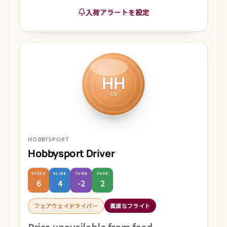
入荷アラートを設定
HH
CD
HOBBYSPORT
Hobbysport Driver
SPEED
GLIDE
TURN
FADE
6
4
-2
2
フェアウェイドライバー
素直なフライト