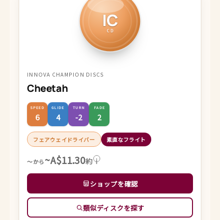
IC
CD
INNOVA CHAMPION DISCS
Cheetah
SPEED
GLIDE
TURN
FADE
6
4
-2
2
フェアウェイドライバー
素直なフライト
~A$11.30
約
i
～から
ショップを確認
類似ディスクを探す