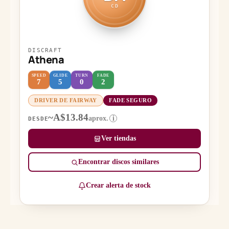
CD
DISCRAFT
Athena
SPEED
GLIDE
TURN
FADE
7
5
0
2
DRIVER DE FAIRWAY
FADE SEGURO
~A$13.84
aprox.
i
DESDE
Ver tiendas
Encontrar discos similares
Crear alerta de stock