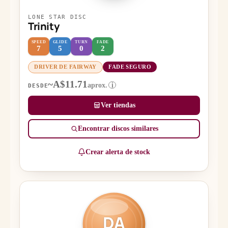
LONE STAR DISC
Trinity
SPEED
GLIDE
TURN
FADE
7
5
0
2
DRIVER DE FAIRWAY
FADE SEGURO
~A$11.71
aprox.
i
DESDE
Ver tiendas
Encontrar discos similares
Crear alerta de stock
DA