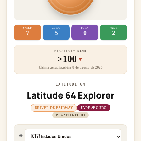
SPEED
GLIDE
TURN
FADE
7
5
0
2
DISCLIST™ RANK
>100
▼
Última actualización: 8 de agosto de 2026
LATITUDE 64
Latitude 64 Explorer
DRIVER DE FAIRWAY
FADE SEGURO
PLANEO RECTO
🌐