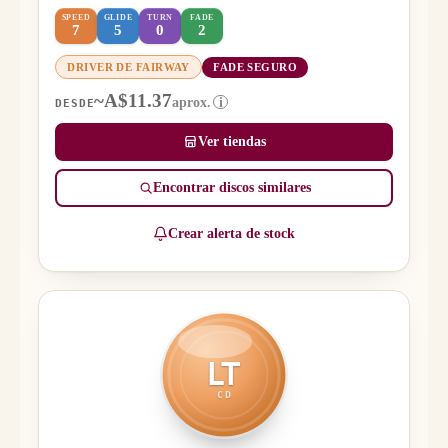
SPEED
GLIDE
TURN
FADE
7
5
0
2
DRIVER DE FAIRWAY
FADE SEGURO
~A$11.37
aprox.
i
DESDE
Ver tiendas
Encontrar discos similares
Crear alerta de stock
LT
CD