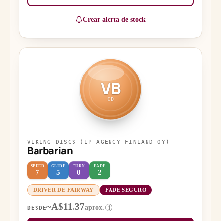
Crear alerta de stock
VB
CD
VIKING DISCS (IP-AGENCY FINLAND OY)
Barbarian
SPEED
GLIDE
TURN
FADE
7
5
0
2
DRIVER DE FAIRWAY
FADE SEGURO
~A$11.37
aprox.
i
DESDE