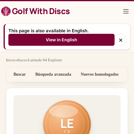
Saltar
Golf With Discs
al
contenido
This page is also available in English.
×
View in English
Inicio
›
discos
›
Latitude 64 Explorer
Buscar
Búsqueda avanzada
Nuevos homologados
Por
LE
CD