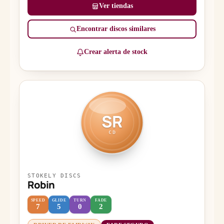
Ver tiendas
Encontrar discos similares
Crear alerta de stock
SR
CD
STOKELY DISCS
Robin
SPEED
GLIDE
TURN
FADE
7
5
0
2