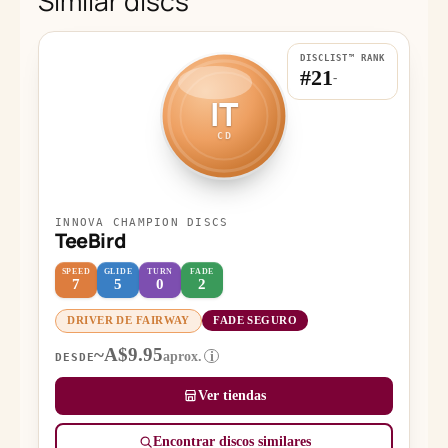
Similar discs
DISCLIST™ RANK
#21
-
IT
CD
INNOVA CHAMPION DISCS
TeeBird
SPEED
GLIDE
TURN
FADE
7
5
0
2
DRIVER DE FAIRWAY
FADE SEGURO
~A$9.95
aprox.
i
DESDE
Ver tiendas
Encontrar discos similares