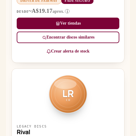
DRIVER DE FAIRWAY
FADE SEGURO
~A$19.17
aprox.
i
DESDE
Ver tiendas
Encontrar discos similares
Crear alerta de stock
LR
CD
LEGACY DISCS
Rival