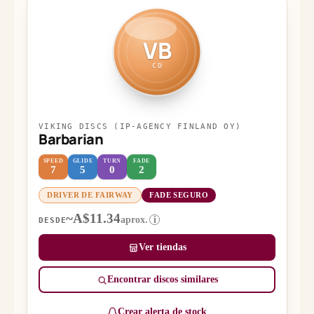
VB
CD
VIKING DISCS (IP-AGENCY FINLAND OY)
Barbarian
SPEED
GLIDE
TURN
FADE
7
5
0
2
DRIVER DE FAIRWAY
FADE SEGURO
~A$11.34
aprox.
i
DESDE
Ver tiendas
Encontrar discos similares
Crear alerta de stock