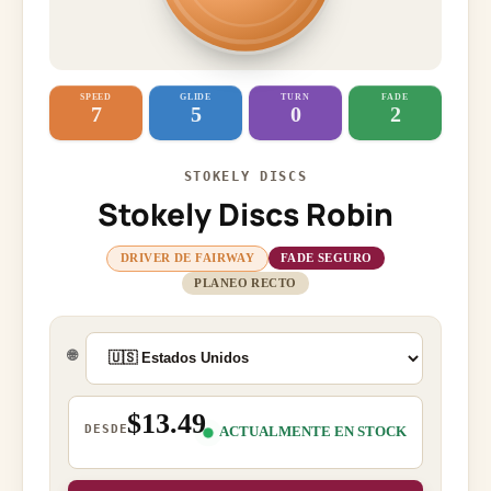
SPEED
GLIDE
TURN
FADE
7
5
0
2
STOKELY DISCS
Stokely Discs Robin
DRIVER DE FAIRWAY
FADE SEGURO
PLANEO RECTO
🌐
$13.49
DESDE
ACTUALMENTE EN STOCK