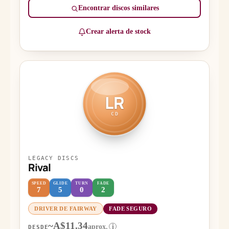
Encontrar discos similares
Crear alerta de stock
LR
CD
LEGACY DISCS
Rival
SPEED
GLIDE
TURN
FADE
7
5
0
2
DRIVER DE FAIRWAY
FADE SEGURO
~A$11.34
aprox.
i
DESDE