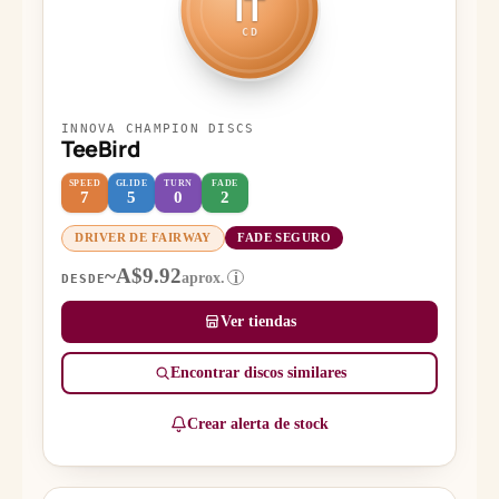
IT
CD
INNOVA CHAMPION DISCS
TeeBird
SPEED
GLIDE
TURN
FADE
7
5
0
2
DRIVER DE FAIRWAY
FADE SEGURO
~A$9.92
aprox.
i
DESDE
Ver tiendas
Encontrar discos similares
Crear alerta de stock