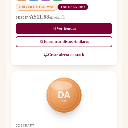
DRIVER DE FAIRWAY
FADE SEGURO
~A$11.68
aprox.
i
DESDE
Ver tiendas
Encontrar discos similares
Crear alerta de stock
DA
CD
DISCRAFT