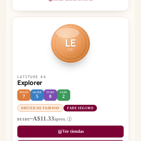
LE
CD
LATITUDE 64
Explorer
SPEED
GLIDE
TURN
FADE
7
5
0
2
DRIVER DE FAIRWAY
FADE SEGURO
~A$11.33
aprox.
i
DESDE
Ver tiendas