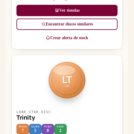
Ver tiendas
Encontrar discos similares
Crear alerta de stock
LT
CD
LONE STAR DISC
Trinity
SPEED
GLIDE
TURN
FADE
7
5
0
2