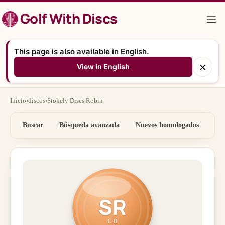
Saltar
Golf With Discs
al
contenido
This page is also available in English.
×
View in English
Inicio
›
discos
›
Stokely Discs Robin
Buscar
Búsqueda avanzada
Nuevos homologados
Por
SR
CD