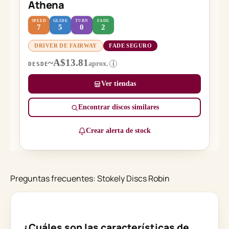
Athena
SPEED
GLIDE
TURN
FADE
7
5
0
2
DRIVER DE FAIRWAY
FADE SEGURO
~A$13.81
aprox.
i
DESDE
Ver tiendas
Encontrar discos similares
Crear alerta de stock
Preguntas frecuentes: Stokely Discs Robin
¿Cuáles son las características de