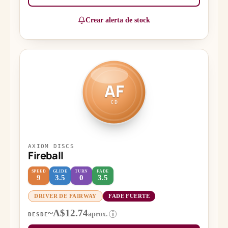
Crear alerta de stock
AF
CD
AXIOM DISCS
Fireball
SPEED
GLIDE
TURN
FADE
9
3.5
0
3.5
DRIVER DE FAIRWAY
FADE FUERTE
~A$12.74
aprox.
i
DESDE