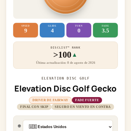
SPEED
GLIDE
TURN
FADE
9
4
0
3.5
DISCLIST™ RANK
>100
▲
Última actualización: 8 de agosto de 2026
ELEVATION DISC GOLF
Elevation Disc Golf Gecko
DRIVER DE FAIRWAY
FADE FUERTE
FINAL CON SKIP
SEGURO EN VIENTO EN CONTRA
🌐