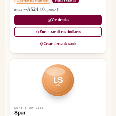
DRIVER DE FAIRWAY
FADE FUERTE
~A$24.10
aprox.
i
DESDE
Ver tiendas
Encontrar discos similares
Crear alerta de stock
LS
CD
LONE STAR DISC
Spur