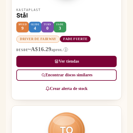
KASTAPLAST
Stål
SPEED
GLIDE
TURN
FADE
9
4
0
3
DRIVER DE FAIRWAY
FADE FUERTE
~A$16.29
aprox.
i
DESDE
Ver tiendas
Encontrar discos similares
Crear alerta de stock
TO