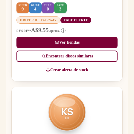
SPEED
GLIDE
TURN
FADE
9
4
0
3
DRIVER DE FAIRWAY
FADE FUERTE
~A$9.55
aprox.
i
DESDE
Ver tiendas
Encontrar discos similares
Crear alerta de stock
KS
CD