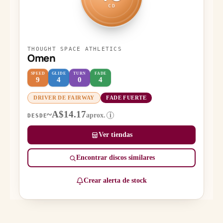
CD
THOUGHT SPACE ATHLETICS
Omen
SPEED
GLIDE
TURN
FADE
9
4
0
4
DRIVER DE FAIRWAY
FADE FUERTE
~A$14.17
aprox.
i
DESDE
Ver tiendas
Encontrar discos similares
Crear alerta de stock