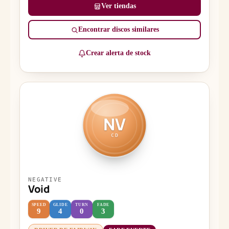
Ver tiendas
Encontrar discos similares
Crear alerta de stock
NV
CD
NEGATIVE
Void
SPEED
GLIDE
TURN
FADE
9
4
0
3