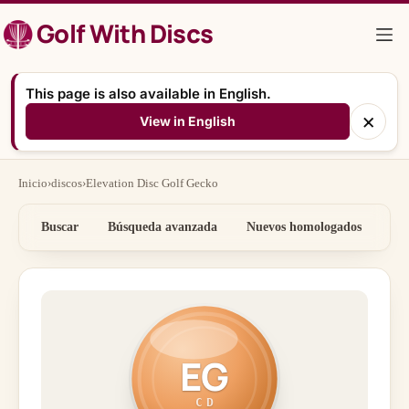
Saltar
Golf With Discs
al
contenido
This page is also available in English.
×
View in English
Inicio
›
discos
›
Elevation Disc Golf Gecko
Buscar
Búsqueda avanzada
Nuevos homologados
Por
EG
CD