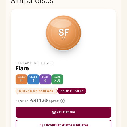
Similar discs
SF
CD
STREAMLINE DISCS
Flare
SPEED
GLIDE
TURN
FADE
9
4
0
3.5
DRIVER DE FAIRWAY
FADE FUERTE
~A$11.68
aprox.
i
DESDE
Ver tiendas
Encontrar discos similares