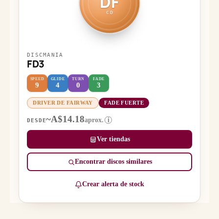
DF
CD
DISCMANIA
FD3
SPEED
GLIDE
TURN
FADE
9
4
0
3
DRIVER DE FAIRWAY
FADE FUERTE
~A$14.18
aprox.
i
DESDE
Ver tiendas
Encontrar discos similares
Crear alerta de stock