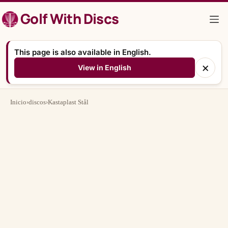
Saltar
Golf With Discs
al
contenido
This page is also available in English.
×
View in English
Inicio
›
discos
›
Kastaplast Stål