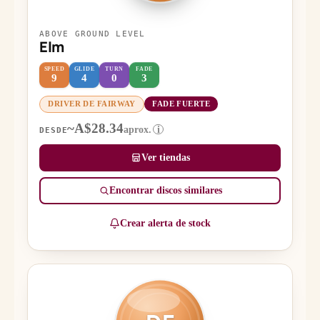
ABOVE GROUND LEVEL
Elm
SPEED
GLIDE
TURN
FADE
9
4
0
3
DRIVER DE FAIRWAY
FADE FUERTE
~A$28.34
aprox.
i
DESDE
Ver tiendas
Encontrar discos similares
Crear alerta de stock