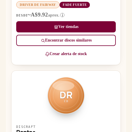
DRIVER DE FAIRWAY
FADE FUERTE
~A$9.92
aprox.
i
DESDE
Ver tiendas
Encontrar discos similares
Crear alerta de stock
DR
CD
DISCRAFT