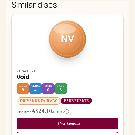
Similar discs
NV
CD
NEGATIVE
Void
SPEED
GLIDE
TURN
FADE
9
4
0
3
DRIVER DE FAIRWAY
FADE FUERTE
~A$24.10
aprox.
i
DESDE
Ver tiendas