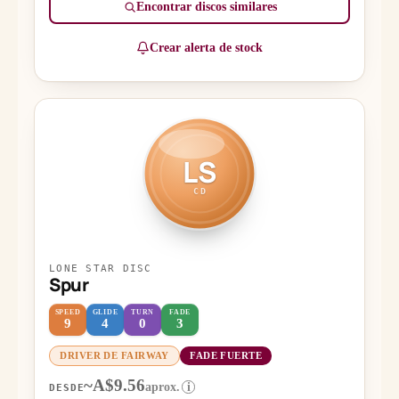
Encontrar discos similares
Crear alerta de stock
LS
CD
LONE STAR DISC
Spur
SPEED
GLIDE
TURN
FADE
9
4
0
3
DRIVER DE FAIRWAY
FADE FUERTE
~A$9.56
aprox.
i
DESDE