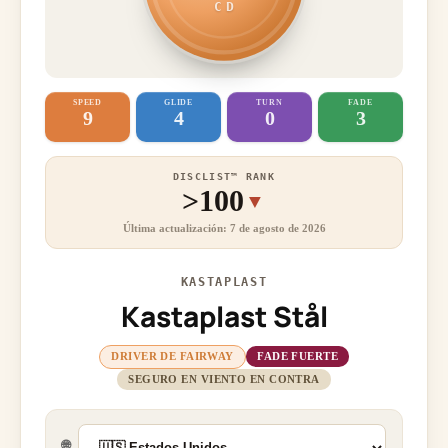
CD
SPEED
GLIDE
TURN
FADE
9
4
0
3
DISCLIST™ RANK
>100
▼
Última actualización: 7 de agosto de 2026
KASTAPLAST
Kastaplast Stål
DRIVER DE FAIRWAY
FADE FUERTE
SEGURO EN VIENTO EN CONTRA
🌐