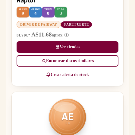
Raptor
SPEED
GLIDE
TURN
FADE
9
4
0
3
DRIVER DE FAIRWAY
FADE FUERTE
~A$11.68
aprox.
i
DESDE
Ver tiendas
Encontrar discos similares
Crear alerta de stock
AE
CD