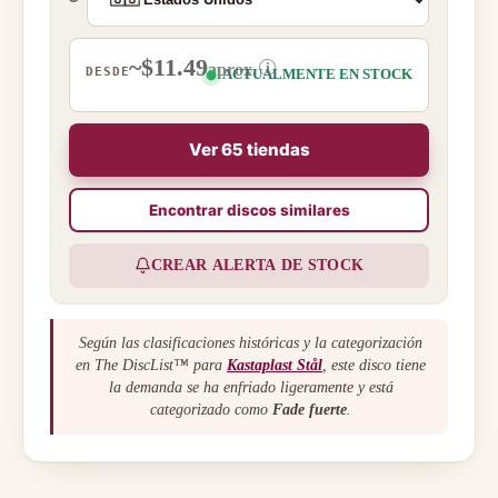
~$11.49
i
aprox.
DESDE
ACTUALMENTE EN STOCK
Ver 65 tiendas
Encontrar discos similares
CREAR ALERTA DE STOCK
Según las clasificaciones históricas y la categorización
en The DiscList™ para
Kastaplast Stål
, este disco tiene
la demanda se ha enfriado ligeramente y está
categorizado como
Fade fuerte
.