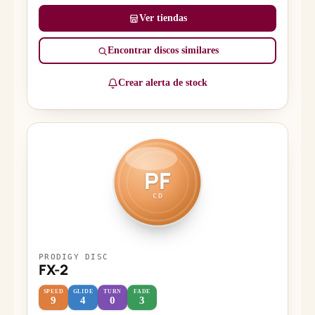
Ver tiendas
Encontrar discos similares
Crear alerta de stock
PF
CD
PRODIGY DISC
FX-2
SPEED
GLIDE
TURN
FADE
9
4
0
3