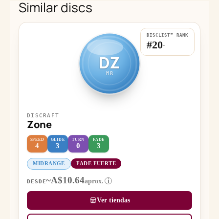
Similar discs
DISCLIST™ RANK
#20
-
DZ
MR
DISCRAFT
Zone
SPEED
GLIDE
TURN
FADE
4
3
0
3
MIDRANGE
FADE FUERTE
~A$10.64
aprox.
i
DESDE
Ver tiendas