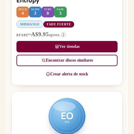
Entropy
SPEED
GLIDE
TURN
FADE
4
3
0
3
MIDRANGE
FADE FUERTE
~A$9.95
aprox.
i
DESDE
Ver tiendas
Encontrar discos similares
Crear alerta de stock
EO
MR