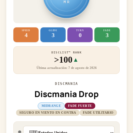
MR
SPEED
GLIDE
TURN
FADE
4
3
0
3
DISCLIST™ RANK
>100
▲
Última actualización: 7 de agosto de 2026
DISCMANIA
Discmania Drop
MIDRANGE
FADE FUERTE
SEGURO EN VIENTO EN CONTRA
FADE UTILITARIO
🌐