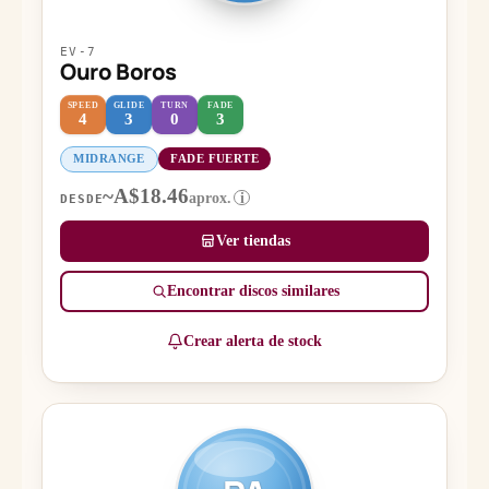
EV-7
Ouro Boros
SPEED
GLIDE
TURN
FADE
4
3
0
3
MIDRANGE
FADE FUERTE
~A$18.46
aprox.
i
DESDE
Ver tiendas
Encontrar discos similares
Crear alerta de stock