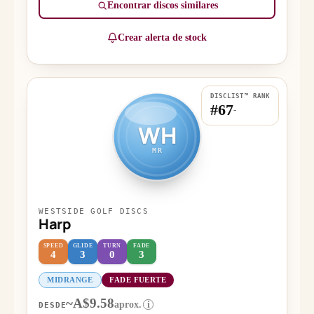
Encontrar discos similares
Crear alerta de stock
DISCLIST™ RANK
#67
-
WH
MR
WESTSIDE GOLF DISCS
Harp
SPEED
GLIDE
TURN
FADE
4
3
0
3
MIDRANGE
FADE FUERTE
~A$9.58
aprox.
i
DESDE