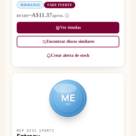
MIDRANGE
FADE FUERTE
~A$11.37
aprox.
i
DESDE
Ver tiendas
Encontrar discos similares
Crear alerta de stock
ME
MR
MVP DISC SPORTS