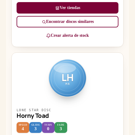
Ver tiendas
Encontrar discos similares
Crear alerta de stock
LH
MR
LONE STAR DISC
Horny Toad
SPEED
GLIDE
TURN
FADE
4
3
0
3