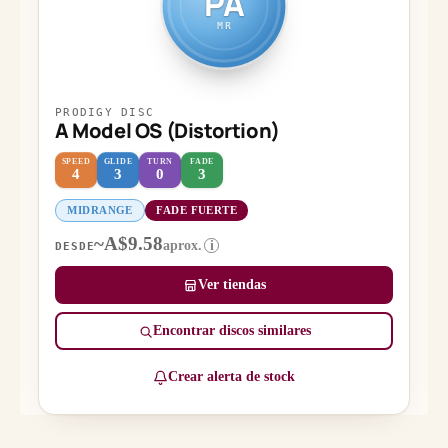
PA
MR
PRODIGY DISC
A Model OS (Distortion)
SPEED
GLIDE
TURN
FADE
4
3
0
3
MIDRANGE
FADE FUERTE
~A$9.58
aprox.
i
DESDE
Ver tiendas
Encontrar discos similares
Crear alerta de stock