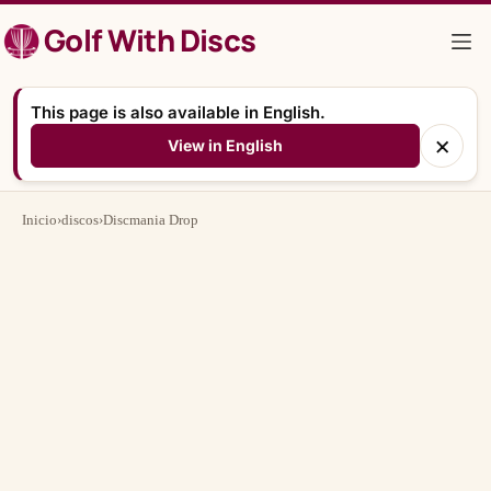
Saltar
Golf With Discs
al
contenido
This page is also available in English.
×
View in English
Inicio
›
discos
›
Discmania Drop