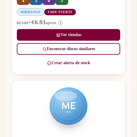
4
3
0
3
MIDRANGE
FADE FUERTE
~€6.93
aprox.
i
DESDE
Ver tiendas
Encontrar discos similares
Crear alerta de stock
ME
MR