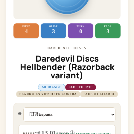
SPEED
GLIDE
TURN
FADE
4
3
0
3
DAREDEVIL DISCS
Daredevil Discs
Hellbender (Razorback
variant)
MIDRANGE
FADE FUERTE
SEGURO EN VIENTO EN CONTRA
FADE UTILITARIO
🌐
~€13.01
i
aprox.
DESDE