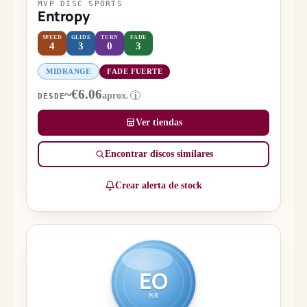
MVP DISC SPORTS
Entropy
SPEED
GLIDE
TURN
FADE
4
3
0
3
MIDRANGE
FADE FUERTE
~€6.06
aprox.
i
DESDE
Ver tiendas
Encontrar discos similares
Crear alerta de stock
EO
MR