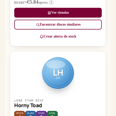
~€5.84
aprox.
i
DESDE
Ver tiendas
Encontrar discos similares
Crear alerta de stock
LH
MR
LONE STAR DISC
Horny Toad
SPEED
GLIDE
TURN
FADE