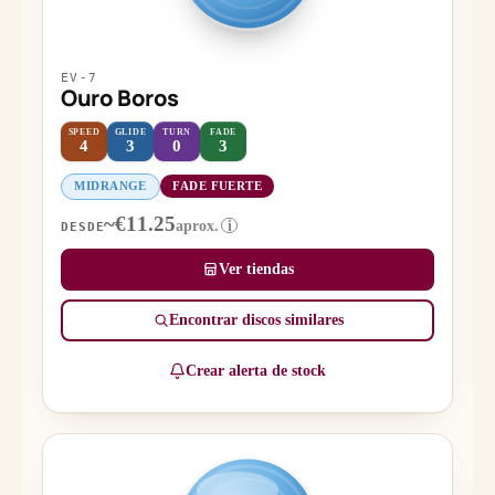
EV-7
Ouro Boros
SPEED
GLIDE
TURN
FADE
4
3
0
3
MIDRANGE
FADE FUERTE
~€11.25
aprox.
i
DESDE
Ver tiendas
Encontrar discos similares
Crear alerta de stock