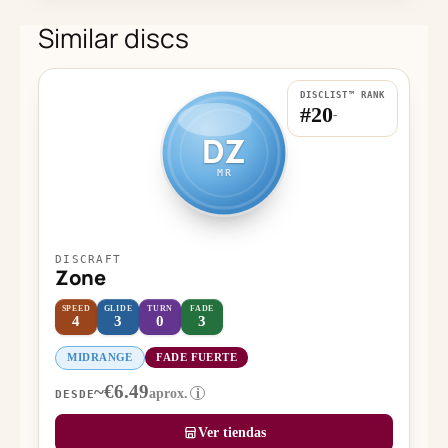
Similar discs
DISCLIST™ RANK
#20
-
DZ
MR
DISCRAFT
Zone
SPEED
GLIDE
TURN
FADE
4
3
0
3
MIDRANGE
FADE FUERTE
~€6.49
aprox.
i
DESDE
Ver tiendas