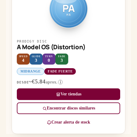
PA
MR
PRODIGY DISC
A Model OS (Distortion)
SPEED
GLIDE
TURN
FADE
4
3
0
3
MIDRANGE
FADE FUERTE
~€5.84
aprox.
i
DESDE
Ver tiendas
Encontrar discos similares
Crear alerta de stock