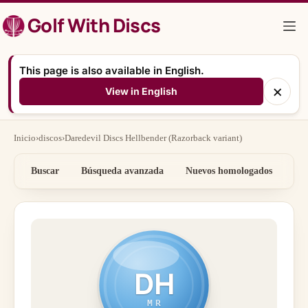
Saltar
Golf With Discs
al
contenido
This page is also available in English.
×
View in English
Inicio
›
discos
›
Daredevil Discs Hellbender (Razorback variant)
Buscar
Búsqueda avanzada
Nuevos homologados
Por
DH
MR