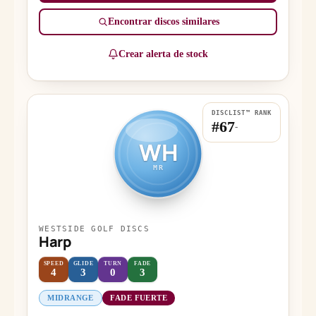
Encontrar discos similares
Crear alerta de stock
DISCLIST™ RANK
#67
-
WH
MR
WESTSIDE GOLF DISCS
Harp
SPEED
GLIDE
TURN
FADE
4
3
0
3
MIDRANGE
FADE FUERTE