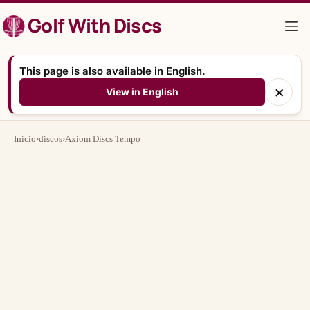
Saltar
Golf With Discs
al
contenido
This page is also available in English.
×
View in English
Inicio
›
discos
›
Axiom Discs Tempo