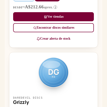
~A$212.66
aprox.
i
DESDE
Ver tiendas
Encontrar discos similares
Crear alerta de stock
DG
MR
DAREDEVIL DISCS
Grizzly