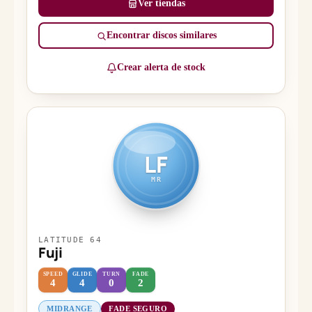
Ver tiendas
Encontrar discos similares
Crear alerta de stock
LF
MR
LATITUDE 64
Fuji
SPEED
GLIDE
TURN
FADE
4
4
0
2
MIDRANGE
FADE SEGURO