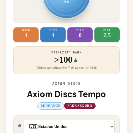
MR
SPEED
GLIDE
TURN
FADE
4
4
0
2.5
DISCLIST™ RANK
>100
▲
Última actualización: 7 de agosto de 2026
AXIOM DISCS
Axiom Discs Tempo
MIDRANGE
FADE SEGURO
🌐