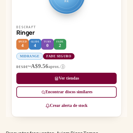
MR
DISCRAFT
Ringer
SPEED
GLIDE
TURN
FADE
4
4
0
2
MIDRANGE
FADE SEGURO
~A$9.56
aprox.
i
DESDE
Ver tiendas
Encontrar discos similares
Crear alerta de stock