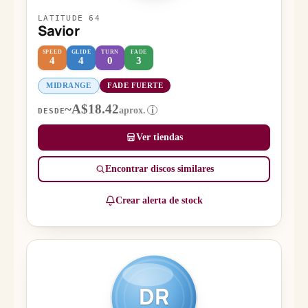
LATITUDE 64
Savior
SPEED
GLIDE
TURN
FADE
4
4
0
3
MIDRANGE
FADE FUERTE
~A$18.42
aprox.
i
DESDE
Ver tiendas
Encontrar discos similares
Crear alerta de stock
DR