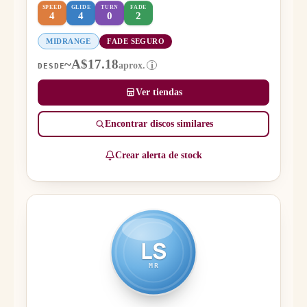
SPEED
GLIDE
TURN
FADE
4
4
0
2
MIDRANGE
FADE SEGURO
~A$17.18
aprox.
i
DESDE
Ver tiendas
Encontrar discos similares
Crear alerta de stock
LS
MR