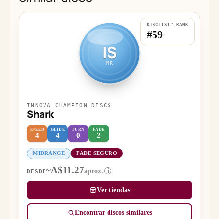
DISCLIST™ RANK
#59
-
IS
MR
INNOVA CHAMPION DISCS
Shark
SPEED
GLIDE
TURN
FADE
4
4
0
2
MIDRANGE
FADE SEGURO
~A$11.27
aprox.
i
DESDE
Ver tiendas
Encontrar discos similares