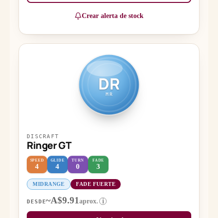
Crear alerta de stock
DR
MR
DISCRAFT
Ringer GT
SPEED
GLIDE
TURN
FADE
4
4
0
3
MIDRANGE
FADE FUERTE
~A$9.91
aprox.
i
DESDE