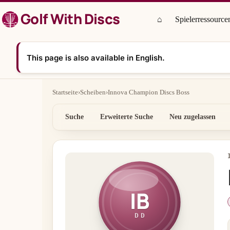
Zum
Golf With Discs
Inhalt
⌂
Spielerressource
springen
This page is also available in English.
Startseite
›
Scheiben
›
Innova Champion Discs Boss
Suche
Erweiterte Suche
Neu zugelassen
IB
DD