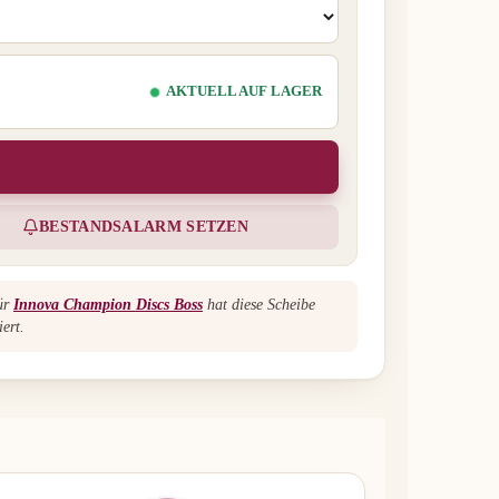
AKTUELL AUF LAGER
BESTANDSALARM SETZEN
für
Innova Champion Discs Boss
hat diese Scheibe
ert.