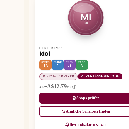
MI
DD
MINT DISCS
Idol
SPEED
GLIDE
TURN
FADE
13
5
-1
3
DISTANCE-DRIVER
ZUVERLÄSSIGER FADE
~A$12.79
ca.
i
AB
Shops prüfen
Ähnliche Scheiben finden
Bestandsalarm setzen