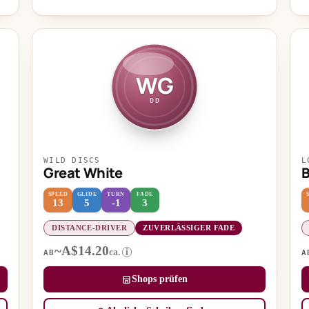
WG
DD
WILD DISCS
L
Great White
SPEED
GLIDE
TURN
FADE
13
5
-1
3
DISTANCE-DRIVER
ZUVERLÄSSIGER FADE
~A$14.20
ca.
i
AB
A
Shops prüfen