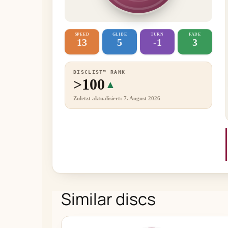
SPEED
GLIDE
TURN
FADE
13
5
-1
3
DISCLIST™ RANK
>100
▲
Zuletzt aktualisiert: 7. August 2026
Similar discs