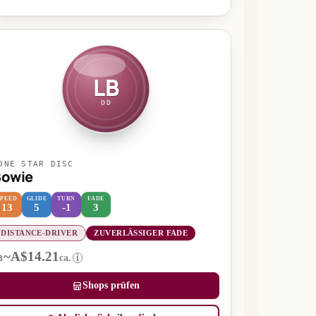
LB
DD
ONE STAR DISC
Bowie
SPEED
GLIDE
TURN
FADE
13
5
-1
3
DISTANCE-DRIVER
ZUVERLÄSSIGER FADE
~A$14.21
ca.
i
B
Shops prüfen