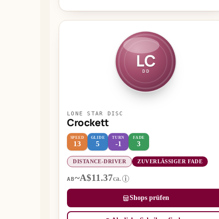
LC
DD
LONE STAR DISC
Crockett
SPEED
GLIDE
TURN
FADE
13
5
-1
3
DISTANCE-DRIVER
ZUVERLÄSSIGER FADE
~A$11.37
ca.
i
AB
Shops prüfen