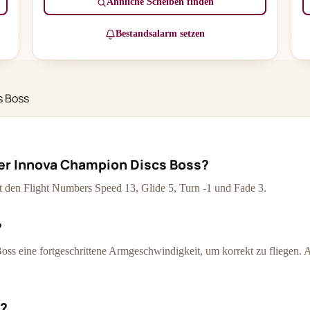
Ähnliche Scheiben finden
Bestandsalarm setzen
s Boss
der Innova Champion Discs Boss?
it den Flight Numbers Speed 13, Glide 5, Turn -1 und Fade 3.
?
ss eine fortgeschrittene Armgeschwindigkeit, um korrekt zu fliegen. An
d?