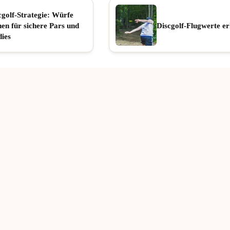
cgolf-Strategie: Würfe
nen für sichere Pars und
Discgolf-Flugwerte er
dies