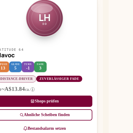
LH
DD
ATITUDE 64
Havoc
SPEED
GLIDE
TURN
FADE
13
5
-1
3
DISTANCE-DRIVER
ZUVERLÄSSIGER FADE
~A$13.84
ca.
i
B
Shops prüfen
Ähnliche Scheiben finden
Bestandsalarm setzen