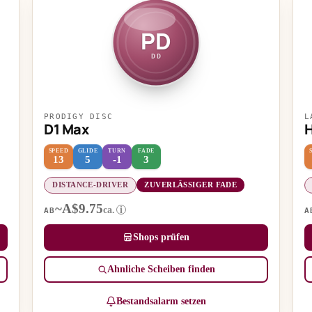
PD
DD
PRODIGY DISC
L
D1 Max
SPEED
GLIDE
TURN
FADE
13
5
-1
3
DISTANCE-DRIVER
ZUVERLÄSSIGER FADE
~A$9.75
ca.
i
AB
A
Shops prüfen
Ähnliche Scheiben finden
Bestandsalarm setzen