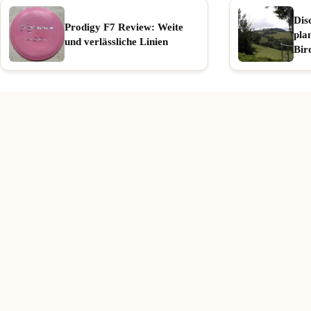
Dis
Prodigy F7 Review: Weite
pla
und verlässliche Linien
Bir