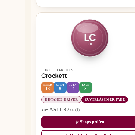
LC
DD
LONE STAR DISC
Crockett
SPEED
GLIDE
TURN
FADE
13
5
-1
3
DISTANCE-DRIVER
ZUVERLÄSSIGER FADE
~A$11.37
ca.
i
AB
Shops prüfen