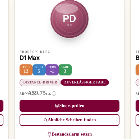
PD
DD
PRODIGY DISC
I
D1 Max
SPEED
GLIDE
TURN
FADE
13
5
-1
3
DISTANCE-DRIVER
ZUVERLÄSSIGER FADE
~A$9.75
ca.
i
AB
A
Shops prüfen
Ähnliche Scheiben finden
Bestandsalarm setzen