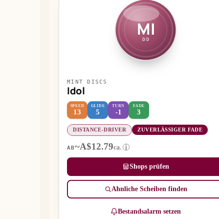
MI
DD
MINT DISCS
Idol
SPEED
GLIDE
TURN
FADE
13
5
-1
3
DISTANCE-DRIVER
ZUVERLÄSSIGER FADE
~A$12.79
ca.
i
AB
Shops prüfen
Ähnliche Scheiben finden
Bestandsalarm setzen