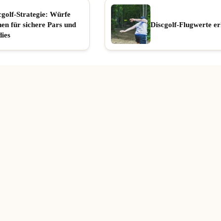
cgolf-Strategie: Würfe
nen für sichere Pars und
Discgolf-Flugwerte er
dies