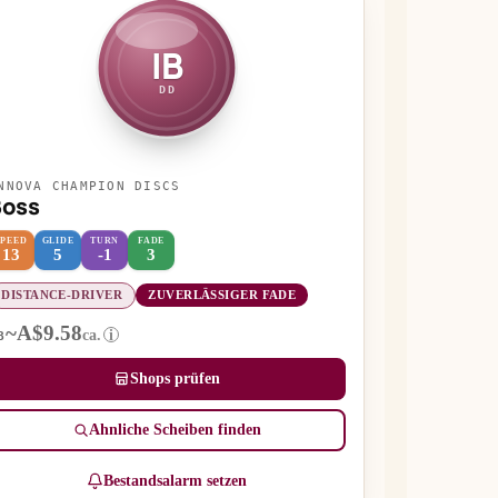
IB
DD
NNOVA CHAMPION DISCS
Boss
SPEED
GLIDE
TURN
FADE
13
5
-1
3
DISTANCE-DRIVER
ZUVERLÄSSIGER FADE
~A$9.58
ca.
i
B
Shops prüfen
Ähnliche Scheiben finden
Bestandsalarm setzen