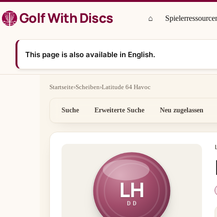
Zum
Golf With Discs
Inhalt
⌂
Spielerressource
springen
This page is also available in English.
Startseite
›
Scheiben
›
Latitude 64 Havoc
Suche
Erweiterte Suche
Neu zugelassen
LH
DD