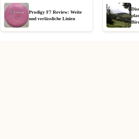
Dis
Prodigy F7 Review: Weite
pla
und verlässliche Linien
Bir