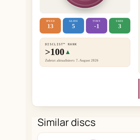
SPEED
GLIDE
TURN
FADE
13
5
-1
3
DISCLIST™ RANK
>100
▲
Zuletzt aktualisiert: 7. August 2026
Similar discs