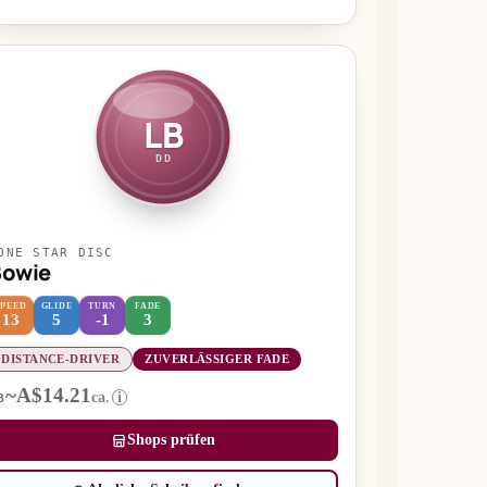
LB
DD
ONE STAR DISC
Bowie
SPEED
GLIDE
TURN
FADE
13
5
-1
3
DISTANCE-DRIVER
ZUVERLÄSSIGER FADE
~A$14.21
ca.
i
B
Shops prüfen