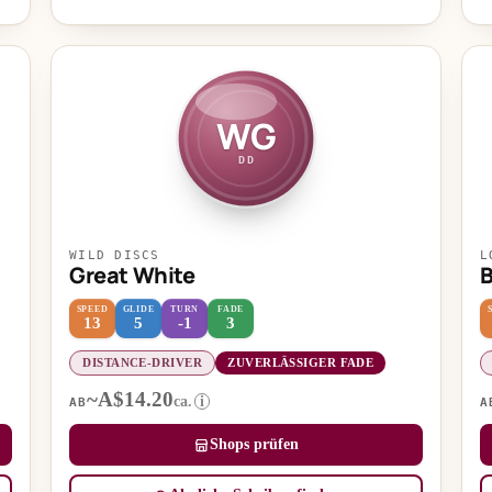
WG
DD
WILD DISCS
L
Great White
SPEED
GLIDE
TURN
FADE
13
5
-1
3
DISTANCE-DRIVER
ZUVERLÄSSIGER FADE
~A$14.20
ca.
i
AB
A
Shops prüfen