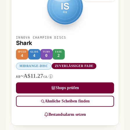
IS
MR
INNOVA CHAMPION DISCS
Shark
SPEED
GLIDE
TURN
FADE
4
4
0
2
MIDRANGE-DISC
ZUVERLÄSSIGER FADE
~A$11.27
ca.
i
AB
Shops prüfen
Ähnliche Scheiben finden
Bestandsalarm setzen