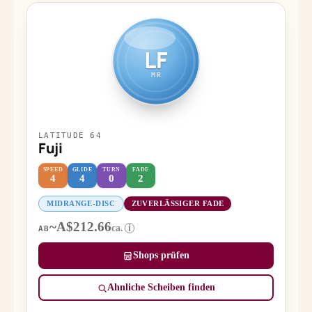
LF
MR
LATITUDE 64
Fuji
SPEED
GLIDE
TURN
FADE
4
4
0
2
MIDRANGE-DISC
ZUVERLÄSSIGER FADE
~A$212.66
ca.
i
AB
Shops prüfen
Ähnliche Scheiben finden