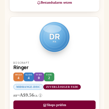
Bestandsalarm setzen
DR
MR
DISCRAFT
Ringer
SPEED
GLIDE
TURN
FADE
4
4
0
2
MIDRANGE-DISC
ZUVERLÄSSIGER FADE
~A$9.56
ca.
i
AB
Shops prüfen