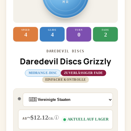
MR
SPEED
GLIDE
TURN
FADE
4
4
0
2
DAREDEVIL DISCS
Daredevil Discs Grizzly
MIDRANGE-DISC
ZUVERLÄSSIGER FADE
EINFACHE KONTROLLE
🌐
~$12.12
i
ca.
AB
AKTUELL AUF LAGER