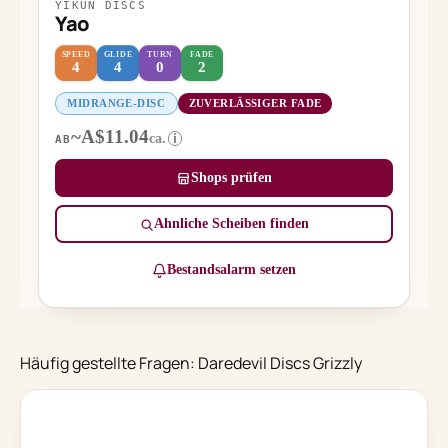
YIKUN DISCS
Yao
SPEED
GLIDE
TURN
FADE
4
4
0
2
MIDRANGE-DISC
ZUVERLÄSSIGER FADE
~A$11.04
ca.
i
AB
Shops prüfen
Ähnliche Scheiben finden
Bestandsalarm setzen
Häufig gestellte Fragen: Daredevil Discs Grizzly