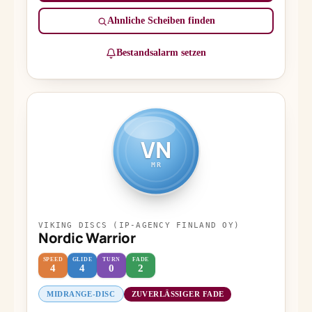
Ähnliche Scheiben finden
Bestandsalarm setzen
VN
MR
VIKING DISCS (IP-AGENCY FINLAND OY)
Nordic Warrior
SPEED
GLIDE
TURN
FADE
4
4
0
2
MIDRANGE-DISC
ZUVERLÄSSIGER FADE