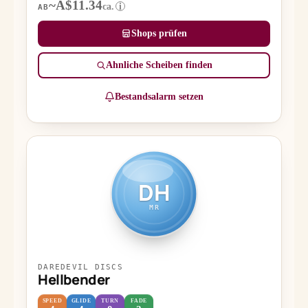
~A$11.34
ca.
i
AB
Shops prüfen
Ähnliche Scheiben finden
Bestandsalarm setzen
DH
MR
DAREDEVIL DISCS
Hellbender
SPEED
GLIDE
TURN
FADE