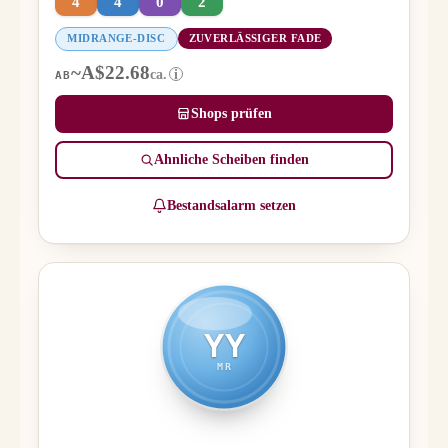
4
4
0
2
MIDRANGE-DISC
ZUVERLÄSSIGER FADE
~A$22.68
ca.
i
AB
Shops prüfen
Ähnliche Scheiben finden
Bestandsalarm setzen
YY
MR