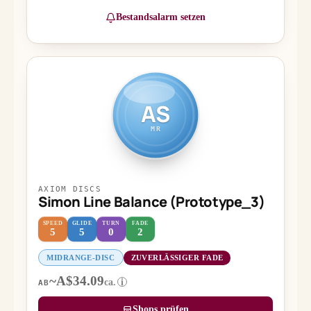
Bestandsalarm setzen
AS
MR
AXIOM DISCS
Simon Line Balance (Prototype_3)
SPEED
GLIDE
TURN
FADE
5
5
0
2
MIDRANGE-DISC
ZUVERLÄSSIGER FADE
~A$34.09
ca.
i
AB
Shops prüfen