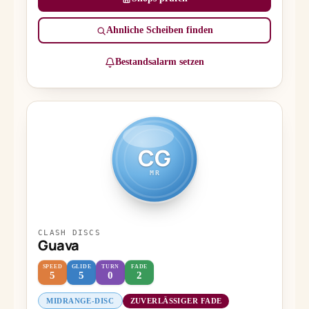
Ähnliche Scheiben finden
Bestandsalarm setzen
CG
MR
CLASH DISCS
Guava
SPEED
GLIDE
TURN
FADE
5
5
0
2
MIDRANGE-DISC
ZUVERLÄSSIGER FADE