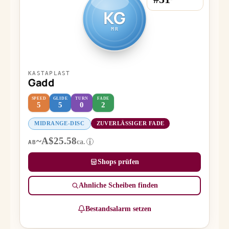
KG
MR
KASTAPLAST
Gadd
SPEED
GLIDE
TURN
FADE
5
5
0
2
MIDRANGE-DISC
ZUVERLÄSSIGER FADE
~A$25.58
ca.
i
AB
Shops prüfen
Ähnliche Scheiben finden
Bestandsalarm setzen