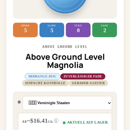
SPEED
GLIDE
TURN
FADE
5
5
0
2
ABOVE GROUND LEVEL
Above Ground Level
Magnolia
MIDRANGE-DISC
ZUVERLÄSSIGER FADE
EINFACHE KONTROLLE
GERADER GLEITER
🌐
~$16.41
i
ca.
AB
AKTUELL AUF LAGER