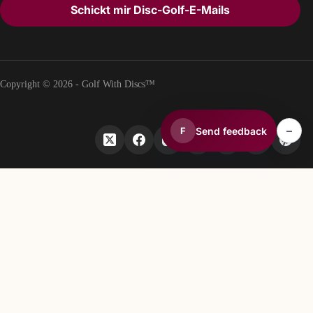
Schickt mir Disc-Golf-E-Mails
Copyright © 2026 - Golf With Discs™
–
Send feedback
F
TEIL DES DISCGOLF-DATENÖKOSYSTEMS
TheDiscList™
Wöchentliche Verkaufsrankings für Discgolf-Scheiben
DiscGolfAPI
Globale Discgolf-Kursdaten