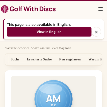
Zum
Golf With Discs
Inhalt
springen
This page is also available in English.
×
View in English
Startseite
›
Scheiben
›
Above Ground Level Magnolia
Suche
Erweiterte Suche
Neu zugelassen
Warum Preis
AM
MR