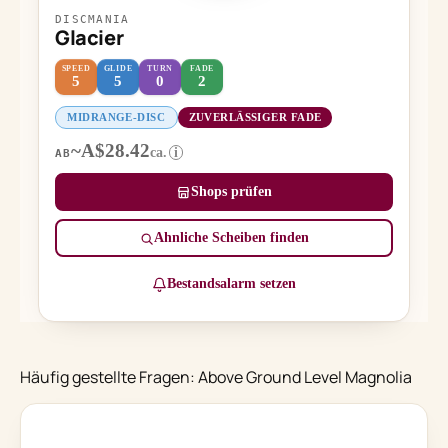
DISCMANIA
Glacier
SPEED
GLIDE
TURN
FADE
5
5
0
2
MIDRANGE-DISC
ZUVERLÄSSIGER FADE
~A$28.42
ca.
i
AB
Shops prüfen
Ähnliche Scheiben finden
Bestandsalarm setzen
Häufig gestellte Fragen: Above Ground Level Magnolia