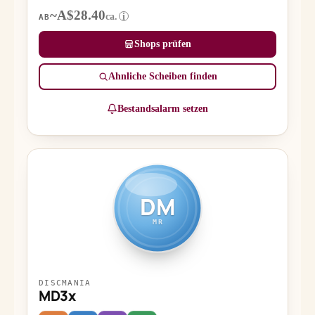
~A$28.40
ca.
i
AB
Shops prüfen
Ähnliche Scheiben finden
Bestandsalarm setzen
DM
MR
DISCMANIA
MD3x