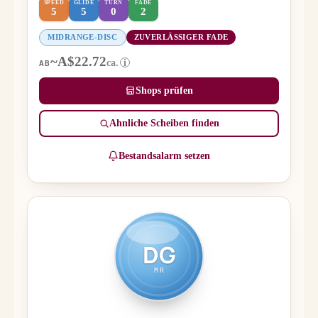
SPEED
GLIDE
TURN
FADE
5
5
0
2
MIDRANGE-DISC
ZUVERLÄSSIGER FADE
~A$22.72
ca.
i
AB
Shops prüfen
Ähnliche Scheiben finden
Bestandsalarm setzen
DG
MR