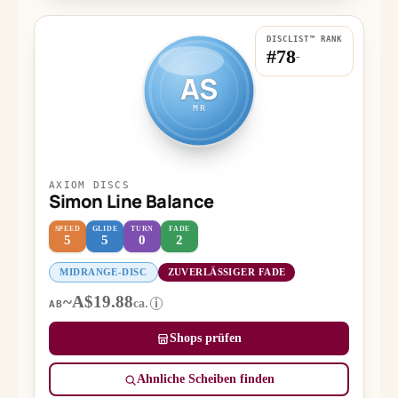
DISCLIST™ RANK
#78
-
AS
MR
AXIOM DISCS
Simon Line Balance
SPEED
GLIDE
TURN
FADE
5
5
0
2
MIDRANGE-DISC
ZUVERLÄSSIGER FADE
~A$19.88
ca.
i
AB
Shops prüfen
Ähnliche Scheiben finden