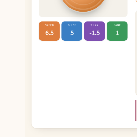
SPEED
GLIDE
TURN
FADE
6.5
5
-1.5
1