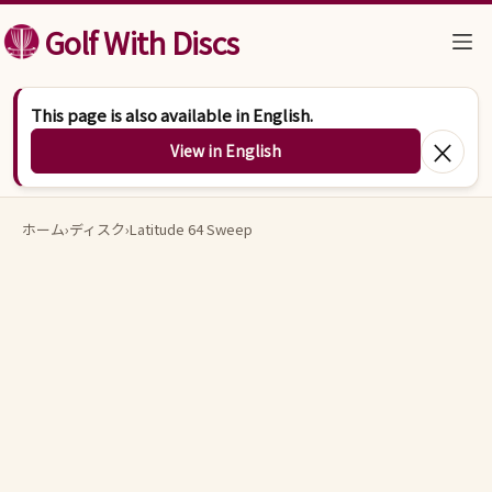
コンテンツへスキップ
Golf With Discs
This page is also available in English.
×
View in English
ホーム
›
ディスク
›
Latitude 64 Sweep