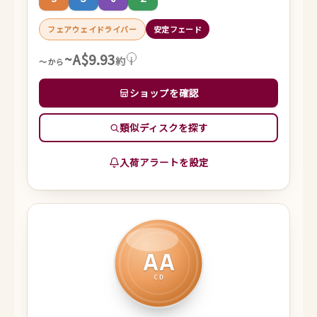
フェアウェイドライバー
安定フェード
~A$9.93
約
i
～から
ショップを確認
類似ディスクを探す
入荷アラートを設定
AA
CD