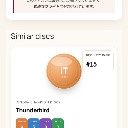
素直なフライト
に分類されています。
Similar discs
DISCLIST™ RANK
#15
-
IT
CD
INNOVA CHAMPION DISCS
Thunderbird
SPEED
GLIDE
TURN
FADE
9
5
0
2