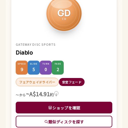
GD
CD
GATEWAY DISC SPORTS
Diablo
SPEED
GLIDE
TURN
FADE
9
5
0
2
フェアウェイドライバー
安定フェード
~A$14.91
約
i
～から
ショップを確認
類似ディスクを探す