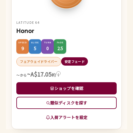
LATITUDE 64
Honor
SPEED
GLIDE
TURN
FADE
9
5
0
2.5
フェアウェイドライバー
安定フェード
~A$17.05
約
i
～から
ショップを確認
類似ディスクを探す
入荷アラートを設定