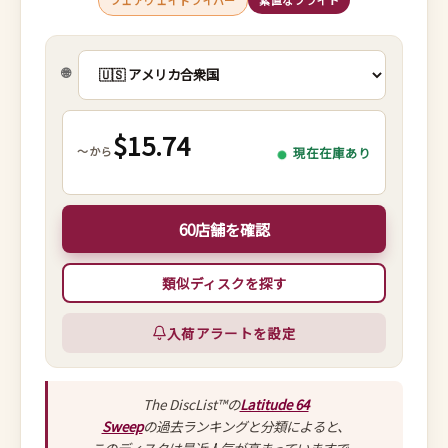
フェアウェイドライバー
素直なフライト
🌐
$15.74
～から
現在在庫あり
60店舗を確認
類似ディスクを探す
入荷アラートを設定
The DiscList™の
Latitude 64
Sweep
の過去ランキングと分類によると、
このディスクは最近人気が高まっていますで、