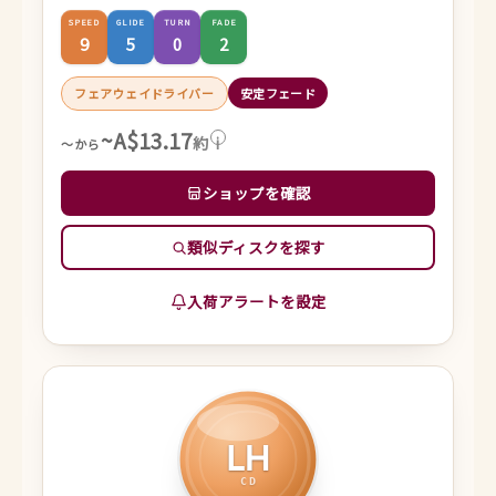
SPEED
GLIDE
TURN
FADE
9
5
0
2
フェアウェイドライバー
安定フェード
~A$13.17
約
i
～から
ショップを確認
類似ディスクを探す
入荷アラートを設定
LH
CD