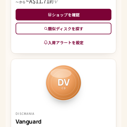
~A$11.71
約
i
～から
ショップを確認
類似ディスクを探す
入荷アラートを設定
DV
CD
DISCMANIA
Vanguard