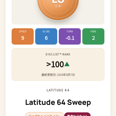
CD
SPEED
GLIDE
TURN
FADE
9
6
-0.1
2
DISCLIST™ RANK
>100
▲
最終更新日: 2026年8月7日
LATITUDE 64
Latitude 64 Sweep