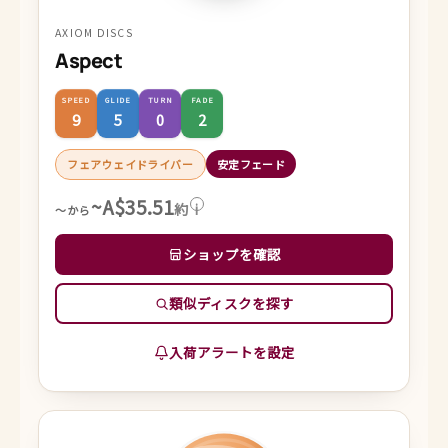
AXIOM DISCS
Aspect
SPEED
GLIDE
TURN
FADE
9
5
0
2
フェアウェイドライバー
安定フェード
~A$35.51
約
i
～から
ショップを確認
類似ディスクを探す
入荷アラートを設定