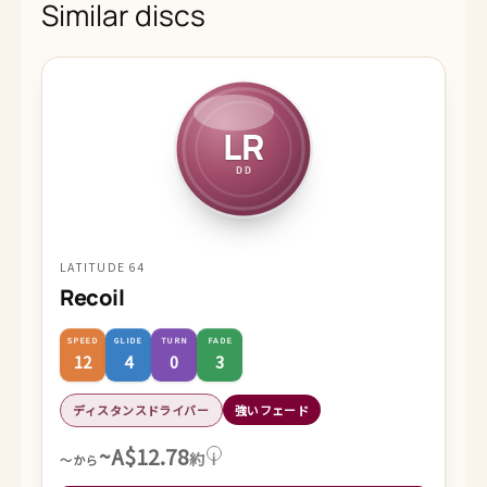
Similar discs
LR
DD
LATITUDE 64
Recoil
SPEED
GLIDE
TURN
FADE
12
4
0
3
ディスタンスドライバー
強いフェード
~A$12.78
約
i
～から