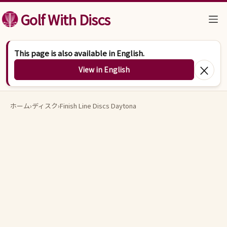
コンテンツへスキップ
Golf With Discs
This page is also available in English.
×
View in English
ホーム
›
ディスク
›
Finish Line Discs Daytona