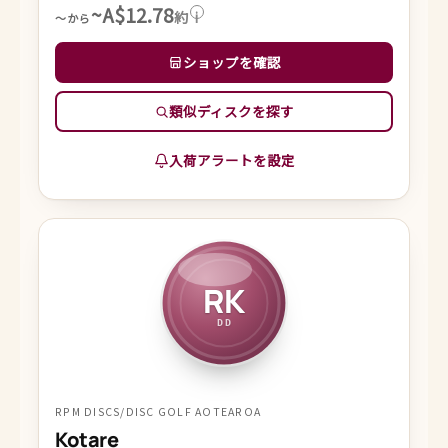
~A$12.78
約
i
～から
ショップを確認
類似ディスクを探す
入荷アラートを設定
RK
DD
RPM DISCS/DISC GOLF AOTEAROA
Kotare