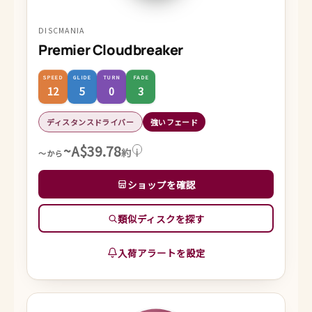
DISCMANIA
Premier Cloudbreaker
SPEED
GLIDE
TURN
FADE
12
5
0
3
ディスタンスドライバー
強いフェード
~A$39.78
約
i
～から
ショップを確認
類似ディスクを探す
入荷アラートを設定