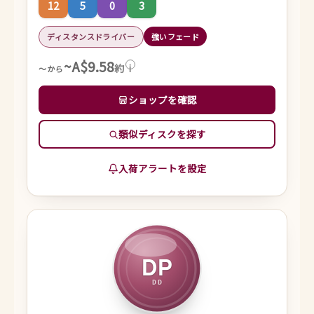
12
5
0
3
ディスタンスドライバー
強いフェード
~A$9.58
約
i
～から
ショップを確認
類似ディスクを探す
入荷アラートを設定
DP
DD