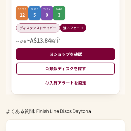
SPEED
GLIDE
TURN
FADE
12
5
0
3
ディスタンスドライバー
強いフェード
~A$13.84
約
i
～から
ショップを確認
類似ディスクを探す
入荷アラートを設定
よくある質問: Finish Line Discs Daytona