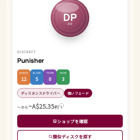
DP
DD
DISCRAFT
Punisher
SPEED
GLIDE
TURN
FADE
12
5
0
3
ディスタンスドライバー
強いフェード
~A$25.35
約
i
～から
ショップを確認
類似ディスクを探す