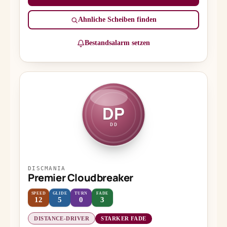
Ähnliche Scheiben finden
Bestandsalarm setzen
DP
DD
DISCMANIA
Premier Cloudbreaker
SPEED
GLIDE
TURN
FADE
12
5
0
3
DISTANCE-DRIVER
STARKER FADE