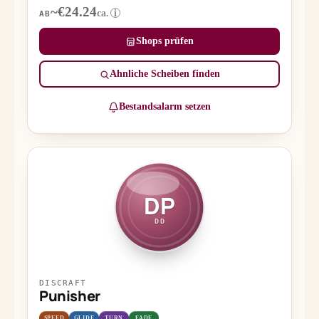
~€24.24
ca.
i
AB
Shops prüfen
Ähnliche Scheiben finden
Bestandsalarm setzen
DP
DD
DISCRAFT
Punisher
SPEED
GLIDE
TURN
FADE