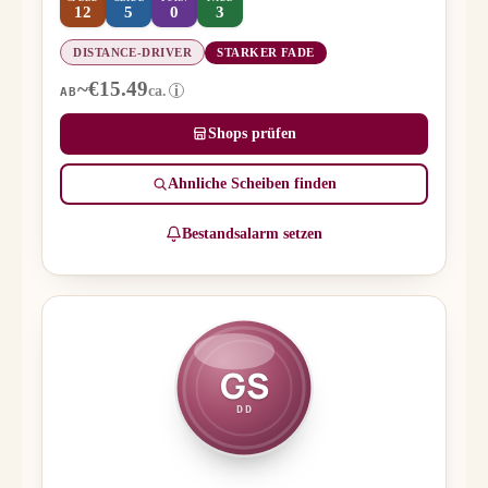
12
5
0
3
DISTANCE-DRIVER
STARKER FADE
~€15.49
ca.
i
AB
Shops prüfen
Ähnliche Scheiben finden
Bestandsalarm setzen
GS
DD