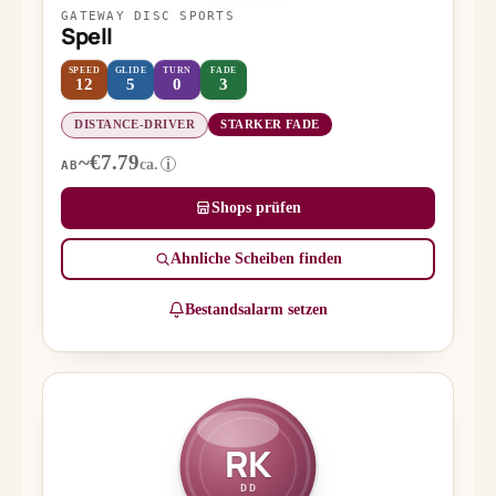
GATEWAY DISC SPORTS
Spell
SPEED
GLIDE
TURN
FADE
12
5
0
3
DISTANCE-DRIVER
STARKER FADE
~€7.79
ca.
i
AB
Shops prüfen
Ähnliche Scheiben finden
Bestandsalarm setzen
RK
DD