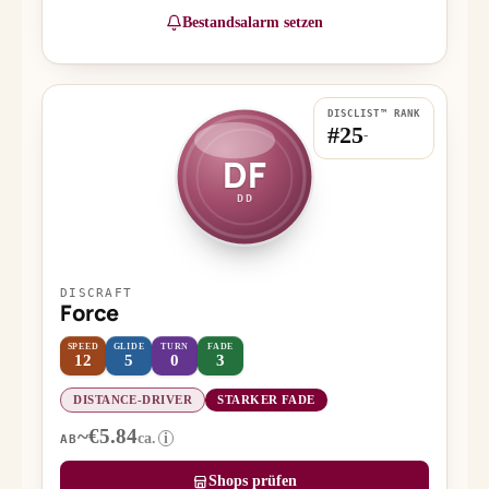
Bestandsalarm setzen
DISCLIST™ RANK
#25
-
DF
DD
DISCRAFT
Force
SPEED
GLIDE
TURN
FADE
12
5
0
3
DISTANCE-DRIVER
STARKER FADE
~€5.84
ca.
i
AB
Shops prüfen