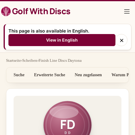
Zum
Golf With Discs
Inhalt
springen
This page is also available in English.
×
View in English
Startseite
›
Scheiben
›
Finish Line Discs Daytona
Suche
Erweiterte Suche
Neu zugelassen
Warum Preis
FD
DD