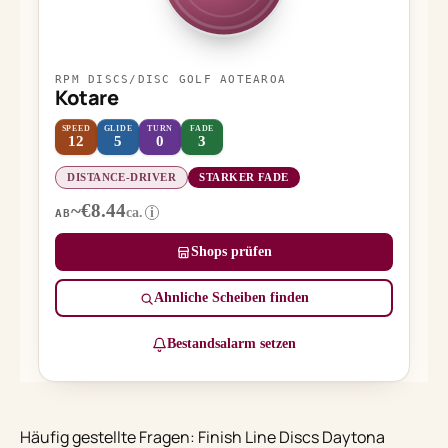
RPM DISCS/DISC GOLF AOTEAROA
Kotare
SPEED
GLIDE
TURN
FADE
12
5
0
3
DISTANCE-DRIVER
STARKER FADE
~€8.44
ca.
i
AB
Shops prüfen
Ähnliche Scheiben finden
Bestandsalarm setzen
Häufig gestellte Fragen: Finish Line Discs Daytona