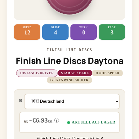
SPEED
GLIDE
TURN
FADE
12
4
0
3
FINISH LINE DISCS
Finish Line Discs Daytona
DISTANCE-DRIVER
STARKER FADE
HOHE SPEED
GEGENWIND SICHER
🌐
~€6.93
i
ca.
AB
AKTUELL AUF LAGER
Finish Line Discs Daytona ist in 8