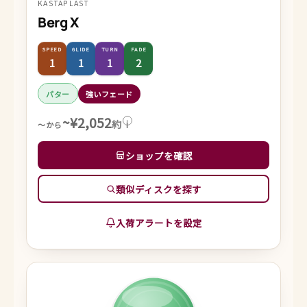
KASTAPLAST
Berg X
SPEED
GLIDE
TURN
FADE
1
1
1
2
パター
強いフェード
~¥2,052
約
i
～から
ショップを確認
類似ディスクを探す
入荷アラートを設定