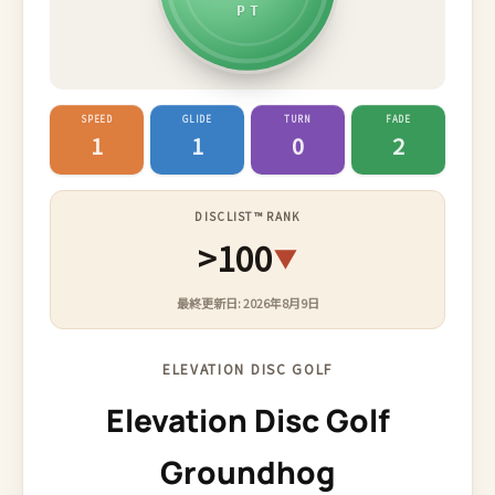
PT
SPEED
GLIDE
TURN
FADE
1
1
0
2
DISCLIST™ RANK
>100
▼
最終更新日: 2026年8月9日
ELEVATION DISC GOLF
Elevation Disc Golf
Groundhog