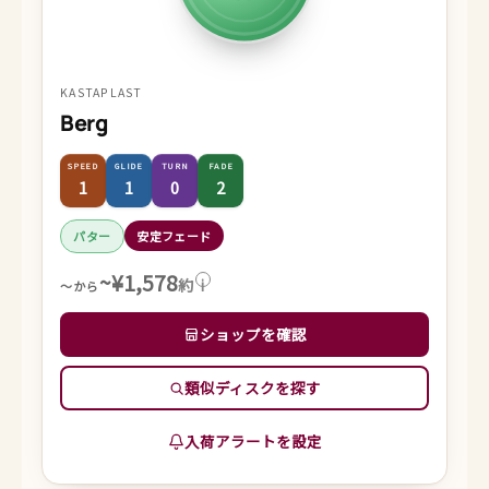
KASTAPLAST
Berg
SPEED
GLIDE
TURN
FADE
1
1
0
2
パター
安定フェード
~¥1,578
約
i
～から
ショップを確認
類似ディスクを探す
入荷アラートを設定