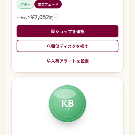
パター
安定フェード
~¥2,052
約
i
～から
ショップを確認
類似ディスクを探す
入荷アラートを設定
KB
PT