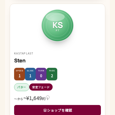
KS
PT
KASTAPLAST
Sten
SPEED
GLIDE
TURN
FADE
1
1
0
2
パター
安定フェード
~¥1,649
約
i
～から
ショップを確認