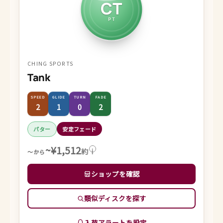
CT
PT
CHING SPORTS
Tank
SPEED
GLIDE
TURN
FADE
2
1
0
2
パター
安定フェード
~¥1,512
約
i
～から
ショップを確認
類似ディスクを探す
入荷アラートを設定