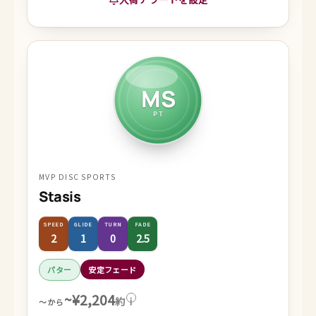
MS
PT
MVP DISC SPORTS
Stasis
SPEED
GLIDE
TURN
FADE
2
1
0
2.5
パター
安定フェード
~¥2,204
約
i
～から