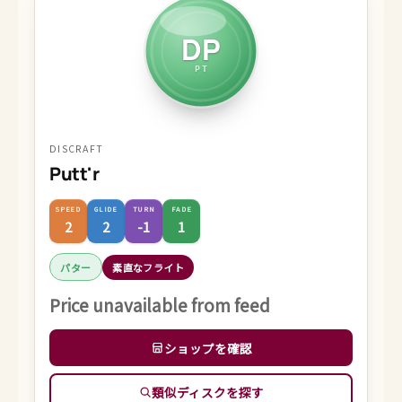
DP
PT
DISCRAFT
Putt'r
SPEED
GLIDE
TURN
FADE
2
2
-1
1
パター
素直なフライト
Price unavailable from feed
ショップを確認
類似ディスクを探す