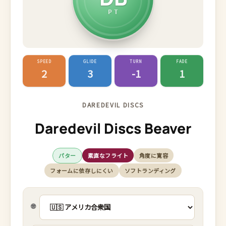
PT
SPEED
GLIDE
TURN
FADE
2
3
-1
1
DAREDEVIL DISCS
Daredevil Discs Beaver
パター
素直なフライト
角度に寛容
フォームに依存しにくい
ソフトランディング
🌐