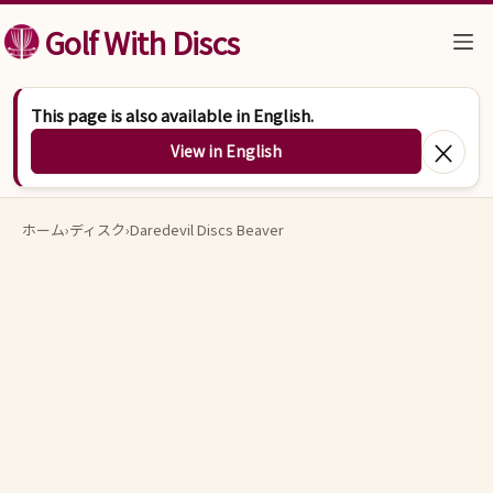
コンテンツへスキップ
Golf With Discs
This page is also available in English.
×
View in English
ホーム
›
ディスク
›
Daredevil Discs Beaver