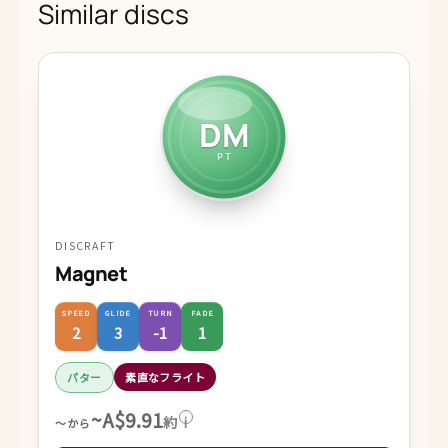
Similar discs
DM
PT
DISCRAFT
Magnet
SPEED
GLIDE
TURN
FADE
2
3
-1
1
パター
素直なフライト
~A$9.91
約
i
～から