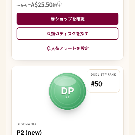
~A$25.50
約
i
～から
ショップを確認
類似ディスクを探す
入荷アラートを設定
DISCLIST™ RANK
#50
-
DP
PT
DISCMANIA
P2 (new)