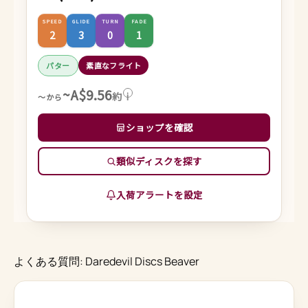
SPEED
GLIDE
TURN
FADE
2
3
0
1
パター
素直なフライト
~A$9.56
約
i
～から
ショップを確認
類似ディスクを探す
入荷アラートを設定
よくある質問: Daredevil Discs Beaver