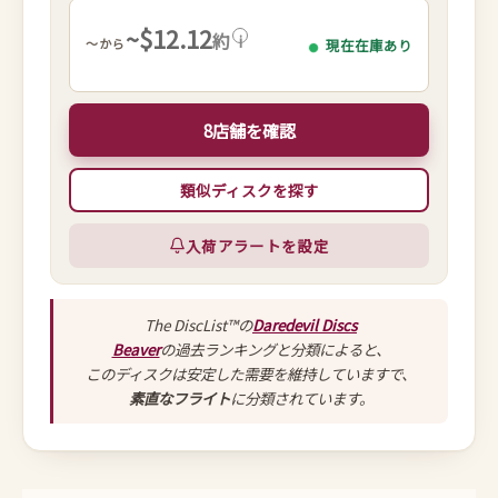
~$12.12
約
i
～から
現在在庫あり
8店舗を確認
類似ディスクを探す
入荷アラートを設定
The DiscList™の
Daredevil Discs
Beaver
の過去ランキングと分類によると、
このディスクは安定した需要を維持していますで、
素直なフライト
に分類されています。