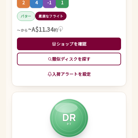
2
4
-1
1
パター
素直なフライト
~A$11.34
約
i
～から
ショップを確認
類似ディスクを探す
入荷アラートを設定
DR
PT