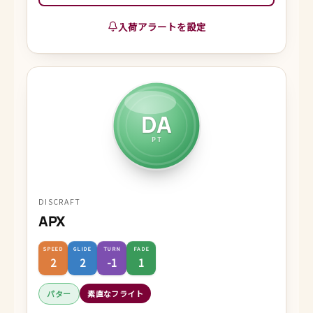
入荷アラートを設定
DA
PT
DISCRAFT
APX
SPEED
GLIDE
TURN
FADE
2
2
-1
1
パター
素直なフライト