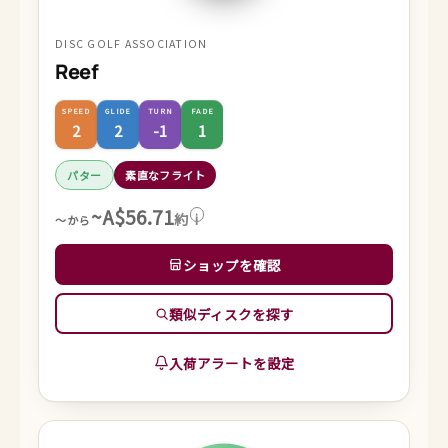
DISC GOLF ASSOCIATION
Reef
SPEED
GLIDE
TURN
FADE
2
2
-1
1
パター
素直なフライト
~A$56.71
約
i
～から
ショップを確認
類似ディスクを探す
入荷アラートを設定