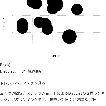
ZONE
XXX
+
G
OS FW
TB
W
STABILITY
CC
A
C
O
L
+
US DRV
SPEED
BagIQ
DiscListデータ, 毎週更新
トレンドのディスクを見る
公開の週間販売スナップショットによるDiscListの世界ランキ
ングと地域ランキングです。
最終更新日：2026年8月7日