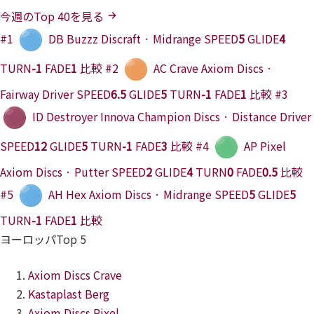
今週のTop 40を見る
#1
DB
Buzzz
Discraft · Midrange
SPEED
5
GLIDE
4
TURN
-1
FADE
1
比較
#2
AC
Crave
Axiom Discs ·
Fairway Driver
SPEED
6.5
GLIDE
5
TURN
-1
FADE
1
比較
#3
ID
Destroyer
Innova Champion Discs · Distance Driver
SPEED
12
GLIDE
5
TURN
-1
FADE
3
比較
#4
AP
Pixel
Axiom Discs · Putter
SPEED
2
GLIDE
4
TURN
0
FADE
0.5
比較
#5
AH
Hex
Axiom Discs · Midrange
SPEED
5
GLIDE
5
TURN
-1
FADE
1
比較
ヨーロッパTop 5
Axiom Discs Crave
Kastaplast Berg
Axiom Discs Pixel