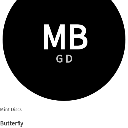
MB
GD
Mint Discs
Butterfly