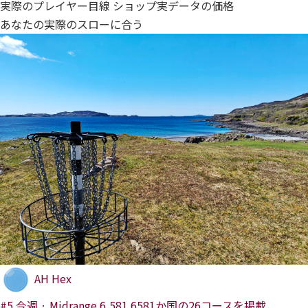
実際のプレイヤー目線
ショップ実データの価格
あなたの実際のスローに合う
AH
Hex
#5 今週 · Midrange
6,581
6581か国の26コースを掲載