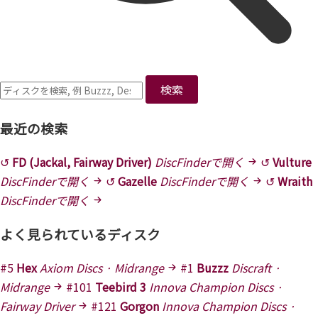
検索
最近の検索
↺
FD (Jackal, Fairway Driver)
DiscFinderで開く
↺
Vulture
DiscFinderで開く
↺
Gazelle
DiscFinderで開く
↺
Wraith
DiscFinderで開く
よく見られているディスク
#5
Hex
Axiom Discs · Midrange
#1
Buzzz
Discraft ·
Midrange
#101
Teebird 3
Innova Champion Discs ·
Fairway Driver
#121
Gorgon
Innova Champion Discs ·