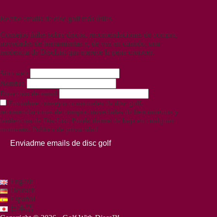
Recibe emails de disc golf más útiles
Consejos útiles sobre discos, recomendaciones de compra,
novedades de herramientas y, de vez en cuando, una
tendencia de DiscList que merece la pena conocer.
Sitio web
Nombre
Dirección de email
Enviadme consejos ocasionales de disc golf,
recomendaciones de compra, novedades de herramientas y
tendencias de DiscList. Puedo darme de baja en cualquier
momento.
Política de privacidad
Enviadme emails de disc golf
English
Deutsch
Español
日本語