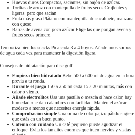
Huevos duros Compactos, saciantes, sin bajón de azúcar.
Tortitas de arroz con mantequilla de frutos secos Crujientes y
ligeras, pero que sacian.
Fruta más grasa Plátano con mantequilla de cacahuete, manzana
con queso.
Barras de avena con poca azúcar Elige las que pongan avena y
frutos secos primero.
Temporiza bien los snacks Pica cada 3 a 4 hoyos. Añade unos sorbos
de agua cada vez para mantener la digestión ligera.
Consejos de hidratación para disc golf
Empieza bien hidratado
Bebe 500 a 600 ml de agua en la hora
previa a tu ronda.
Durante el juego
150 a 250 ml cada 15 a 20 minutos, más con
calor o viento.
Añade electrolitos
Usa una pastilla o mezcla si hace calor, hay
humedad o te dan calambres con facilidad. Mantén el azúcar
modesto a menos que necesites energía rápida.
Comprobación simple
Una orina de color pajizo pálido sugiere
que estás en un buen punto.
Cafeína con cuidado
Un café pequeño puede agudizar el
enfoque. Evita los tamaños enormes que traen nervios y visitas