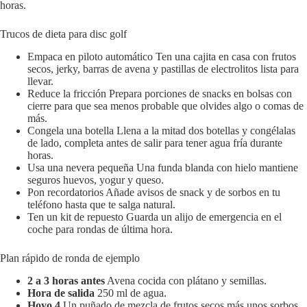
horas.
Trucos de dieta para disc golf
Empaca en piloto automático Ten una cajita en casa con frutos
secos, jerky, barras de avena y pastillas de electrolitos lista para
llevar.
Reduce la fricción Prepara porciones de snacks en bolsas con
cierre para que sea menos probable que olvides algo o comas de
más.
Congela una botella Llena a la mitad dos botellas y congélalas
de lado, completa antes de salir para tener agua fría durante
horas.
Usa una nevera pequeña Una funda blanda con hielo mantiene
seguros huevos, yogur y queso.
Pon recordatorios Añade avisos de snack y de sorbos en tu
teléfono hasta que te salga natural.
Ten un kit de repuesto Guarda un alijo de emergencia en el
coche para rondas de última hora.
Plan rápido de ronda de ejemplo
2 a 3 horas antes
Avena cocida con plátano y semillas.
Hora de salida
250 ml de agua.
Hoyo 4
Un puñado de mezcla de frutos secos más unos sorbos