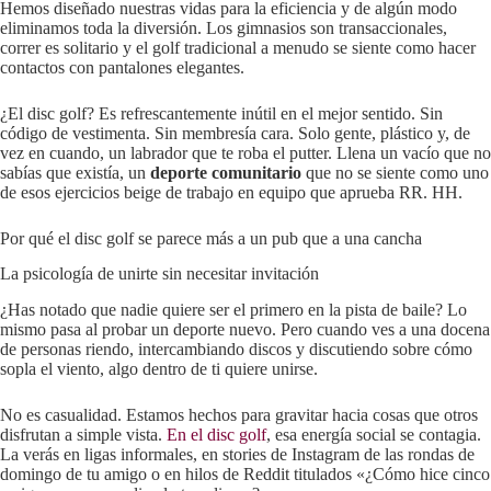
Hemos diseñado nuestras vidas para la eficiencia y de algún modo
eliminamos toda la diversión. Los gimnasios son transaccionales,
correr es solitario y el golf tradicional a menudo se siente como hacer
contactos con pantalones elegantes.
¿El disc golf? Es refrescantemente inútil en el mejor sentido. Sin
código de vestimenta. Sin membresía cara. Solo gente, plástico y, de
vez en cuando, un labrador que te roba el putter. Llena un vacío que no
sabías que existía, un
deporte comunitario
que no se siente como uno
de esos ejercicios beige de trabajo en equipo que aprueba RR. HH.
Por qué el disc golf se parece más a un pub que a una cancha
La psicología de unirte sin necesitar invitación
¿Has notado que nadie quiere ser el primero en la pista de baile? Lo
mismo pasa al probar un deporte nuevo. Pero cuando ves a una docena
de personas riendo, intercambiando discos y discutiendo sobre cómo
sopla el viento, algo dentro de ti quiere unirse.
No es casualidad. Estamos hechos para gravitar hacia cosas que otros
disfrutan a simple vista.
En el disc golf
, esa energía social se contagia.
La verás en ligas informales, en stories de Instagram de las rondas de
domingo de tu amigo o en hilos de Reddit titulados «¿Cómo hice cinco