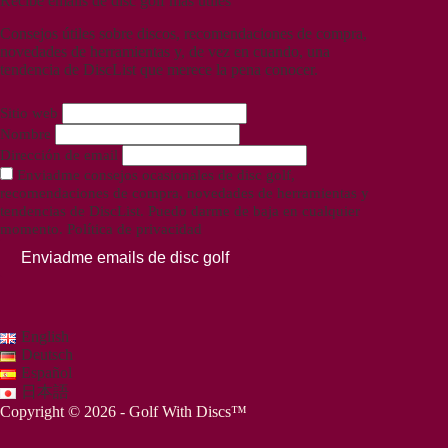
Recibe emails de disc golf más útiles
Consejos útiles sobre discos, recomendaciones de compra,
novedades de herramientas y, de vez en cuando, una
tendencia de DiscList que merece la pena conocer.
Sitio web
Nombre
Dirección de email
Enviadme consejos ocasionales de disc golf,
recomendaciones de compra, novedades de herramientas y
tendencias de DiscList. Puedo darme de baja en cualquier
momento.
Política de privacidad
Enviadme emails de disc golf
English
Deutsch
Español
日本語
Copyright © 2026 - Golf With Discs™