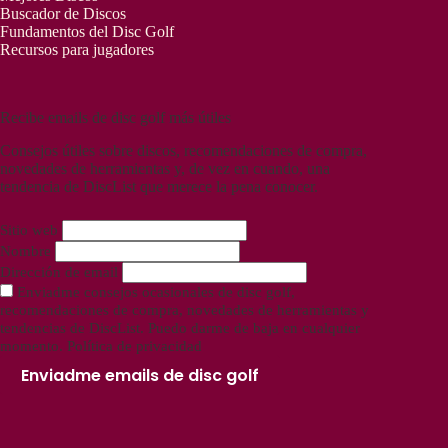
Buscador de Discos
Fundamentos del Disc Golf
Recursos para jugadores
Recibe emails de disc golf más útiles
Consejos útiles sobre discos, recomendaciones de compra,
novedades de herramientas y, de vez en cuando, una
tendencia de DiscList que merece la pena conocer.
Sitio web
Nombre
Dirección de email
Enviadme consejos ocasionales de disc golf,
recomendaciones de compra, novedades de herramientas y
tendencias de DiscList. Puedo darme de baja en cualquier
momento.
Política de privacidad
Enviadme emails de disc golf