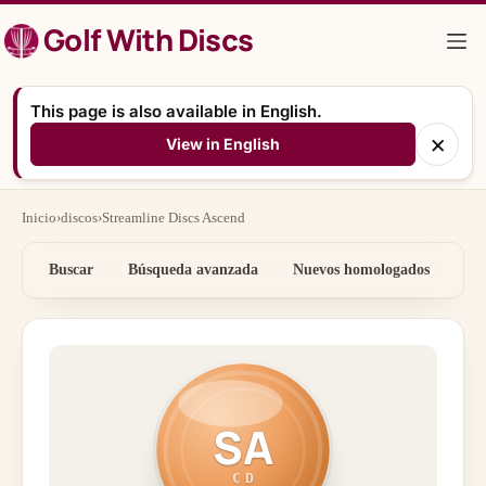
Saltar
Golf With Discs
al
contenido
This page is also available in English.
×
View in English
Inicio
›
discos
›
Streamline Discs Ascend
Buscar
Búsqueda avanzada
Nuevos homologados
Por
SA
CD