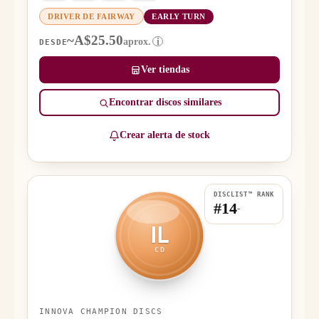
DRIVER DE FAIRWAY
EARLY TURN
~A$25.50
aprox.
i
DESDE
Ver tiendas
Encontrar discos similares
Crear alerta de stock
DISCLIST™ RANK
#14
-
IL
CD
INNOVA CHAMPION DISCS