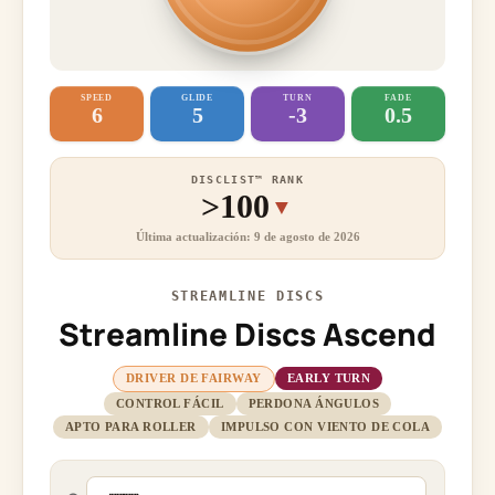
SPEED
GLIDE
TURN
FADE
6
5
-3
0.5
DISCLIST™ RANK
>100
▼
Última actualización: 9 de agosto de 2026
STREAMLINE DISCS
Streamline Discs Ascend
DRIVER DE FAIRWAY
EARLY TURN
CONTROL FÁCIL
PERDONA ÁNGULOS
APTO PARA ROLLER
IMPULSO CON VIENTO DE COLA