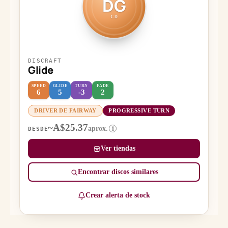
DG
CD
DISCRAFT
Glide
SPEED
GLIDE
TURN
FADE
6
5
-3
2
DRIVER DE FAIRWAY
PROGRESSIVE TURN
~A$25.37
aprox.
i
DESDE
Ver tiendas
Encontrar discos similares
Crear alerta de stock