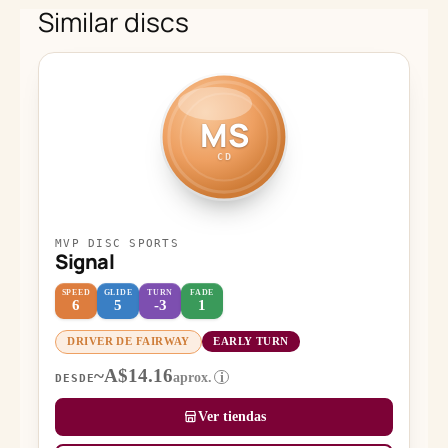
Similar discs
MS
CD
MVP DISC SPORTS
Signal
SPEED
GLIDE
TURN
FADE
6
5
-3
1
DRIVER DE FAIRWAY
EARLY TURN
~A$14.16
aprox.
i
DESDE
Ver tiendas