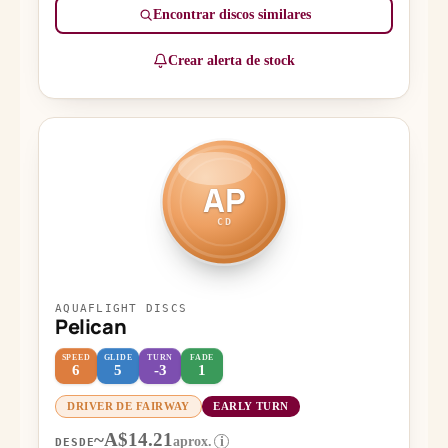
Encontrar discos similares
Crear alerta de stock
AP
CD
AQUAFLIGHT DISCS
Pelican
SPEED
GLIDE
TURN
FADE
6
5
-3
1
DRIVER DE FAIRWAY
EARLY TURN
~A$14.21
aprox.
i
DESDE