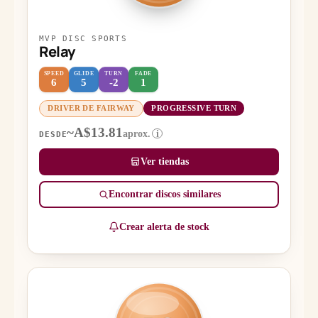
MVP DISC SPORTS
Relay
SPEED
GLIDE
TURN
FADE
6
5
-2
1
DRIVER DE FAIRWAY
PROGRESSIVE TURN
~A$13.81
aprox.
i
DESDE
Ver tiendas
Encontrar discos similares
Crear alerta de stock