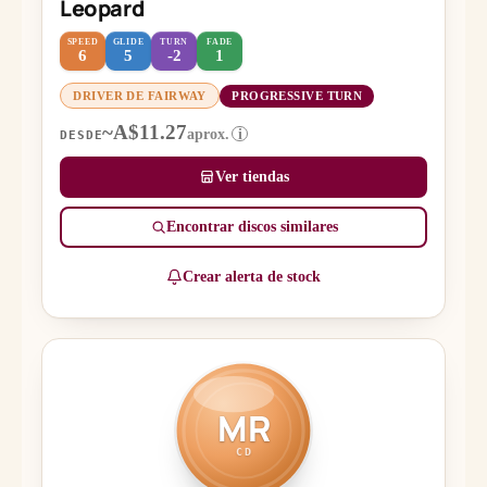
Leopard
SPEED
GLIDE
TURN
FADE
6
5
-2
1
DRIVER DE FAIRWAY
PROGRESSIVE TURN
~A$11.27
aprox.
i
DESDE
Ver tiendas
Encontrar discos similares
Crear alerta de stock
MR
CD