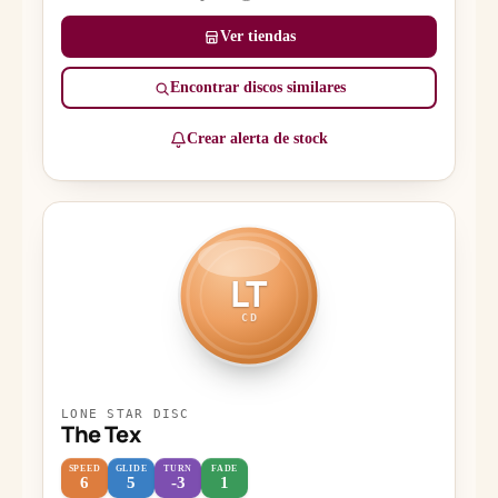
Ver tiendas
Encontrar discos similares
Crear alerta de stock
LT
CD
LONE STAR DISC
The Tex
SPEED
GLIDE
TURN
FADE
6
5
-3
1