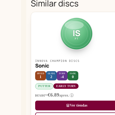
Similar discs
IS
PT
INNOVA CHAMPION DISCS
Sonic
SPEED
GLIDE
TURN
FADE
1
2
-4
0
PUTTER
EARLY TURN
~€6.89
aprox.
i
DESDE
Ver tiendas