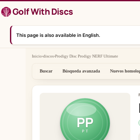
Saltar
Golf With Discs
al
contenido
This page is also available in English.
Inicio
›
discos
›
Prodigy Disc Prodigy NERF Ultimate
Buscar
Búsqueda avanzada
Nuevos homolo
PP
PT