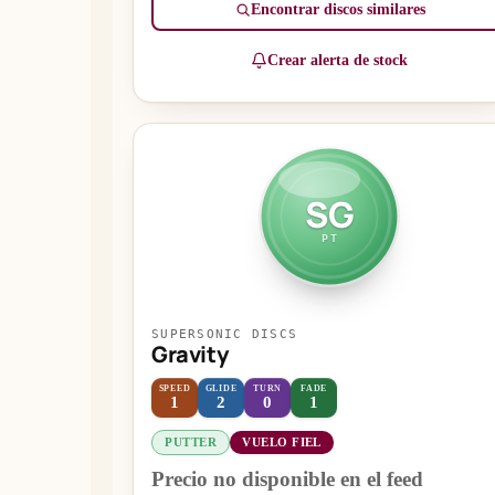
Encontrar discos similares
Crear alerta de stock
SG
PT
SUPERSONIC DISCS
Gravity
SPEED
GLIDE
TURN
FADE
1
2
0
1
PUTTER
VUELO FIEL
Precio no disponible en el feed