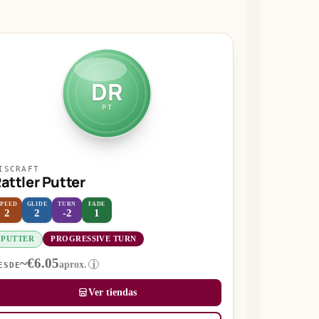
DR
PT
ISCRAFT
attler Putter
SPEED
GLIDE
TURN
FADE
2
2
-2
1
PUTTER
PROGRESSIVE TURN
~€6.05
aprox.
i
ESDE
Ver tiendas