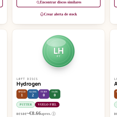
Encontrar discos similares
Crear alerta de stock
LH
PT
LØFT DISCS
L
Hydrogen
A
SPEED
GLIDE
TURN
FADE
1
2
0
0
PUTTER
VUELO FIEL
~€8.66
aprox.
i
DESDE
D