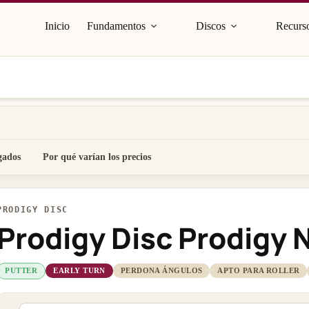
Inicio
Fundamentos
Discos
Recurso
gados
Por qué varían los precios
PRODIGY DISC
Prodigy Disc Prodigy 
PUTTER
EARLY TURN
PERDONA ÁNGULOS
APTO PARA ROLLER