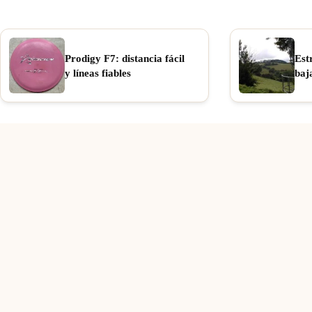
Prodigy F7: distancia fácil
Est
y líneas fiables
baj