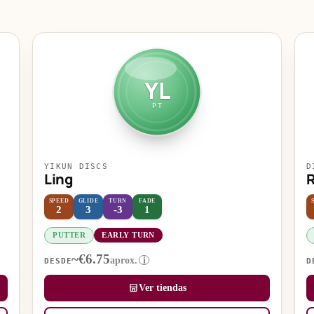
YL
PT
YIKUN DISCS
D
Ling
R
SPEED
GLIDE
TURN
FADE
2
3
-3
1
PUTTER
EARLY TURN
~€6.75
aprox.
i
DESDE
D
Ver tiendas