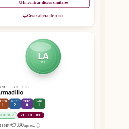
Encontrar discos similares
Crear alerta de stock
LA
PT
ONE STAR DISC
rmadillo
SPEED
GLIDE
TURN
FADE
1
2
0
1
PUTTER
VUELO FIEL
~€7.80
aprox.
i
ESDE