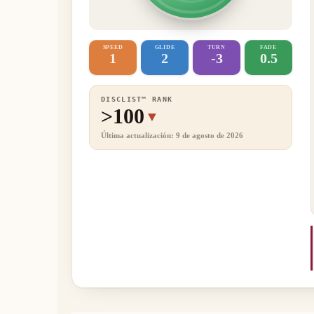
SPEED
GLIDE
TURN
FADE
1
2
-3
0.5
DISCLIST™ RANK
>100
▼
Última actualización: 9 de agosto de 2026