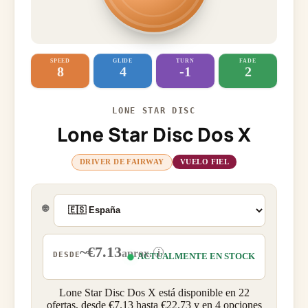
SPEED
GLIDE
TURN
FADE
8
4
-1
2
LONE STAR DISC
Lone Star Disc Dos X
DRIVER DE FAIRWAY
VUELO FIEL
🌐
~€7.13
i
aprox.
DESDE
ACTUALMENTE EN STOCK
Lone Star Disc Dos X está disponible en 22
ofertas, desde €7.13 hasta €22.73 y en 4 opciones