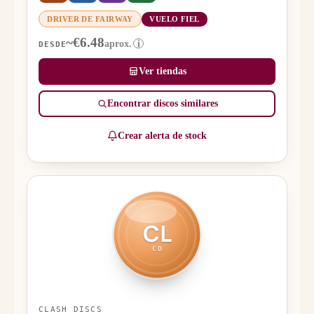
DRIVER DE FAIRWAY
VUELO FIEL
~€6.48
aprox.
i
DESDE
Ver tiendas
Encontrar discos similares
Crear alerta de stock
CL
CD
CLASH DISCS