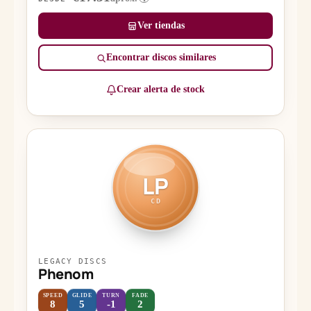
Ver tiendas
Encontrar discos similares
Crear alerta de stock
LP
CD
LEGACY DISCS
Phenom
SPEED
GLIDE
TURN
FADE
8
5
-1
2