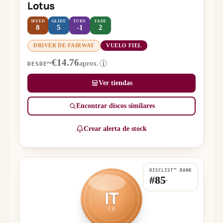
Lotus
SPEED
GLIDE
TURN
FADE
8
5
-1
2
DRIVER DE FAIRWAY
VUELO FIEL
~€14.76
aprox.
i
DESDE
Ver tiendas
Encontrar discos similares
Crear alerta de stock
DISCLIST™ RANK
#85
-
IT
CD