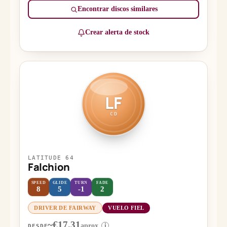
Encontrar discos similares
Crear alerta de stock
LF
CD
LATITUDE 64
Falchion
SPEED
GLIDE
TURN
FADE
8
5
-1
2
DRIVER DE FAIRWAY
VUELO FIEL
~€17.31
aprox.
i
DESDE