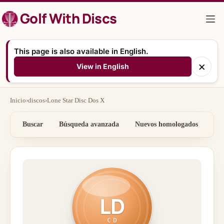
Saltar
Golf With Discs
al
contenido
This page is also available in English.
×
View in English
Inicio
›
discos
›
Lone Star Disc Dos X
Buscar
Búsqueda avanzada
Nuevos homologados
Por
LD
CD