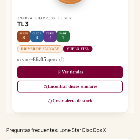
INNOVA CHAMPION DISCS
TL 3
SPEED
GLIDE
TURN
FADE
8
4
-1
1
DRIVER DE FAIRWAY
VUELO FIEL
~€6.05
aprox.
i
DESDE
Ver tiendas
Encontrar discos similares
Crear alerta de stock
Preguntas frecuentes: Lone Star Disc Dos X