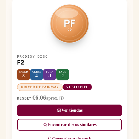
PF
CD
PRODIGY DISC
F2
SPEED
GLIDE
TURN
FADE
8
4
-1
2
DRIVER DE FAIRWAY
VUELO FIEL
~€6.06
aprox.
i
DESDE
Ver tiendas
Encontrar discos similares
Crear alerta de stock