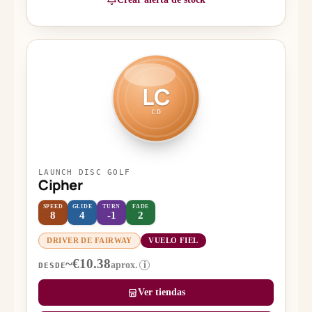
LC
CD
LAUNCH DISC GOLF
Cipher
SPEED
GLIDE
TURN
FADE
8
4
-1
2
DRIVER DE FAIRWAY
VUELO FIEL
~€10.38
aprox.
i
DESDE
Ver tiendas