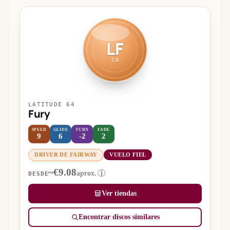
LF
CD
LATITUDE 64
Fury
SPEED
GLIDE
TURN
FADE
9
6
-2
2
DRIVER DE FAIRWAY
VUELO FIEL
~€9.08
aprox.
i
DESDE
Ver tiendas
Encontrar discos similares