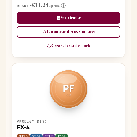
~€11.24
aprox.
i
DESDE
Ver tiendas
Encontrar discos similares
Crear alerta de stock
PF
CD
PRODIGY DISC
FX-4
SPEED
GLIDE
TURN
FADE