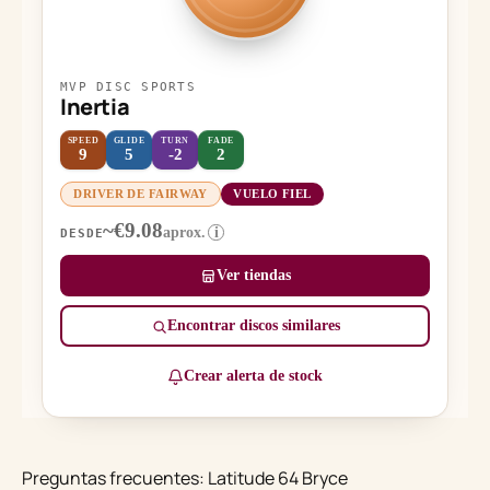
MVP DISC SPORTS
Inertia
SPEED
GLIDE
TURN
FADE
9
5
-2
2
DRIVER DE FAIRWAY
VUELO FIEL
~€9.08
aprox.
i
DESDE
Ver tiendas
Encontrar discos similares
Crear alerta de stock
Preguntas frecuentes: Latitude 64 Bryce