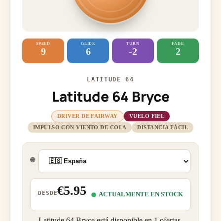
SPEED
GLIDE
TURN
FADE
9
6
-2
2
LATITUDE 64
Latitude 64 Bryce
DRIVER DE FAIRWAY
VUELO FIEL
IMPULSO CON VIENTO DE COLA
DISTANCIA FÁCIL
🌐
€5.95
DESDE
ACTUALMENTE EN STOCK
Latitude 64 Bryce está disponible en 1 ofertas,