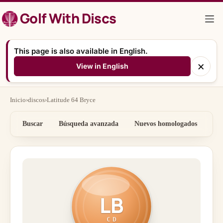
Saltar
Golf With Discs
al
contenido
This page is also available in English.
×
View in English
Inicio
›
discos
›
Latitude 64 Bryce
Buscar
Búsqueda avanzada
Nuevos homologados
Por
LB
CD