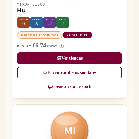
YIKUN DISCS
Hu
SPEED
GLIDE
TURN
FADE
9
5
-2
2
DRIVER DE FAIRWAY
VUELO FIEL
~€6.74
aprox.
i
DESDE
Ver tiendas
Encontrar discos similares
Crear alerta de stock
MI
CD