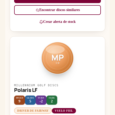
Encontrar discos similares
Crear alerta de stock
MP
CD
MILLENNIUM GOLF DISCS
Polaris LF
SPEED
GLIDE
TURN
FADE
9
5
-2
2
DRIVER DE FAIRWAY
VUELO FIEL