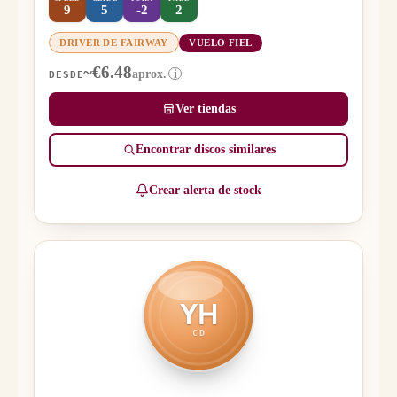
9
5
-2
2
DRIVER DE FAIRWAY
VUELO FIEL
~€6.48
aprox.
i
DESDE
Ver tiendas
Encontrar discos similares
Crear alerta de stock
YH
CD