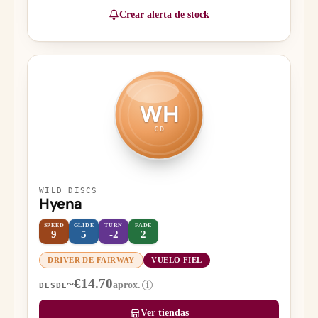
Crear alerta de stock
WH
CD
WILD DISCS
Hyena
SPEED
GLIDE
TURN
FADE
9
5
-2
2
DRIVER DE FAIRWAY
VUELO FIEL
~€14.70
aprox.
i
DESDE
Ver tiendas