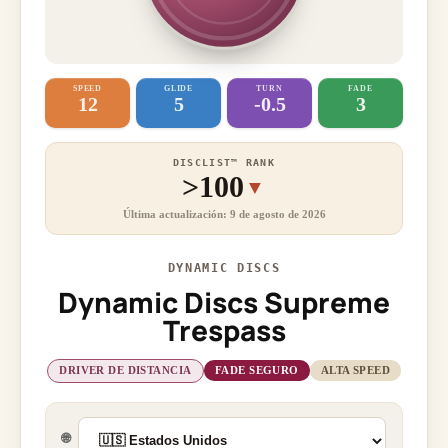
SPEED
GLIDE
TURN
FADE
12
5
-0.5
3
DISCLIST™ RANK
>100
▼
Última actualización: 9 de agosto de 2026
DYNAMIC DISCS
Dynamic Discs Supreme
Trespass
DRIVER DE DISTANCIA
FADE SEGURO
ALTA SPEED
🌐