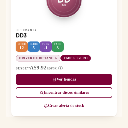
DD
DISCMANIA
DD3
SPEED
GLIDE
TURN
FADE
12
5
-1
3
DRIVER DE DISTANCIA
FADE SEGURO
~A$9.92
aprox.
i
DESDE
Ver tiendas
Encontrar discos similares
Crear alerta de stock