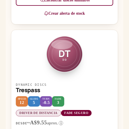
Encontrar discos similares
Crear alerta de stock
DT
DD
DYNAMIC DISCS
Trespass
SPEED
GLIDE
TURN
FADE
12
5
-0.5
3
DRIVER DE DISTANCIA
FADE SEGURO
~A$9.55
aprox.
i
DESDE