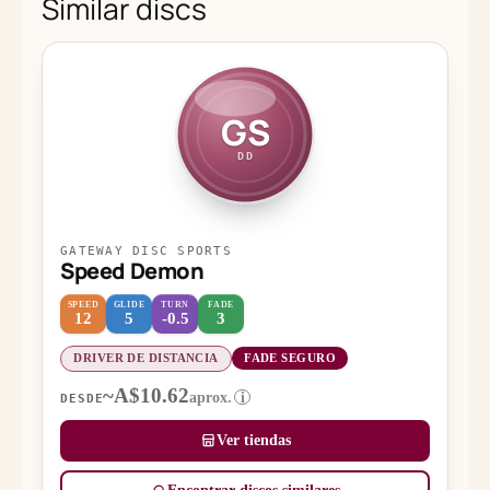
Similar discs
GS
DD
GATEWAY DISC SPORTS
Speed Demon
SPEED
GLIDE
TURN
FADE
12
5
-0.5
3
DRIVER DE DISTANCIA
FADE SEGURO
~A$10.62
aprox.
i
DESDE
Ver tiendas