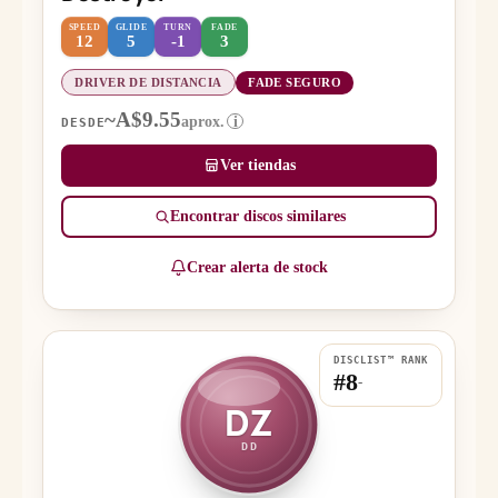
SPEED
GLIDE
TURN
FADE
12
5
-1
3
DRIVER DE DISTANCIA
FADE SEGURO
~A$9.55
aprox.
i
DESDE
Ver tiendas
Encontrar discos similares
Crear alerta de stock
DISCLIST™ RANK
#8
-
DZ
DD