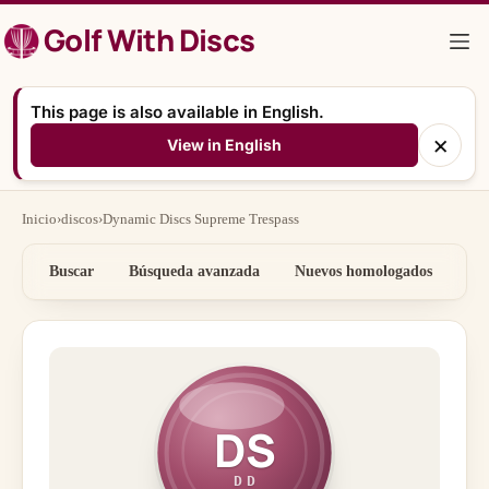
Saltar
Golf With Discs
al
contenido
This page is also available in English.
×
View in English
Inicio
›
discos
›
Dynamic Discs Supreme Trespass
Buscar
Búsqueda avanzada
Nuevos homologados
Por
DS
DD