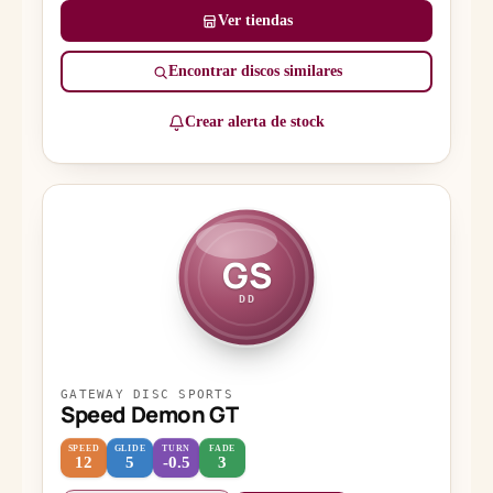
Ver tiendas
Encontrar discos similares
Crear alerta de stock
GS
DD
GATEWAY DISC SPORTS
Speed Demon GT
SPEED
GLIDE
TURN
FADE
12
5
-0.5
3