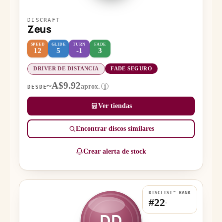
DISCRAFT
Zeus
SPEED
GLIDE
TURN
FADE
12
5
-1
3
DRIVER DE DISTANCIA
FADE SEGURO
~A$9.92
aprox.
i
DESDE
Ver tiendas
Encontrar discos similares
Crear alerta de stock
DISCLIST™ RANK
#22
-
DD