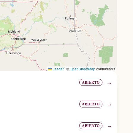
Leaflet
|
©
OpenStreetMap
contributors
→
ABIERTO
→
ABIERTO
→
ABIERTO