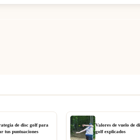
rategia de disc golf para
Valores de vuelo de di
ar tus puntuaciones
golf explicados