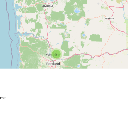
2
rse