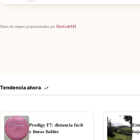
Datos de campos proporcionados por
DiscGolfAPI
Tendencia ahora
Prodigy F7: distancia fácil
Est
y líneas fiables
baj