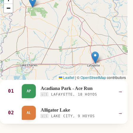
−
Leaflet
|
©
OpenStreetMap
contributors
Acadiana Park - Ace Run
01
→
AP
🇺🇸
LAFAYETTE, 18 HOYOS
Alligator Lake
02
→
AL
🇺🇸
LAKE CITY, 9 HOYOS