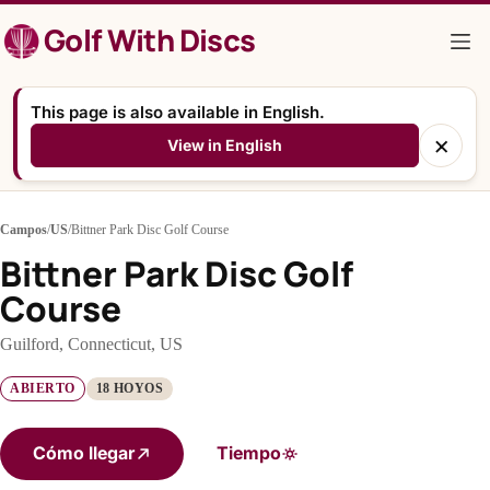
Saltar
Golf With Discs
al
contenido
This page is also available in English.
×
View in English
Campos
/
US
/
Bittner Park Disc Golf Course
Bittner Park Disc Golf
Course
Guilford, Connecticut, US
ABIERTO
18 HOYOS
Cómo llegar
Tiempo