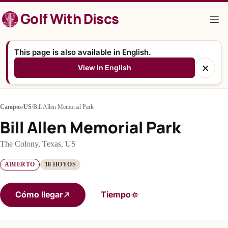
Saltar
Golf With Discs
al
contenido
This page is also available in English.
×
View in English
Campos
/
US
/
Bill Allen Memorial Park
Bill Allen Memorial Park
The Colony, Texas, US
ABIERTO
18 HOYOS
Cómo llegar
Tiempo