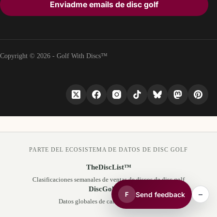
Enviadme emails de disc golf
Copyright © 2026 - Golf With Discs™
PARTE DEL ECOSISTEMA DE DATOS DE DISC GOLF
TheDiscList™
Clasificaciones semanales de ventas de discos de disc golf
DiscGolfAPI
–
Send feedback
F
Datos globales de campos de disc golf