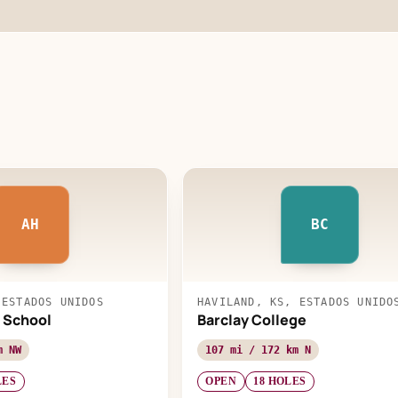
AH
BC
 ESTADOS UNIDOS
HAVILAND, KS, ESTADOS UNIDO
 School
Barclay College
m NW
107 mi / 172 km N
LES
OPEN
18 HOLES