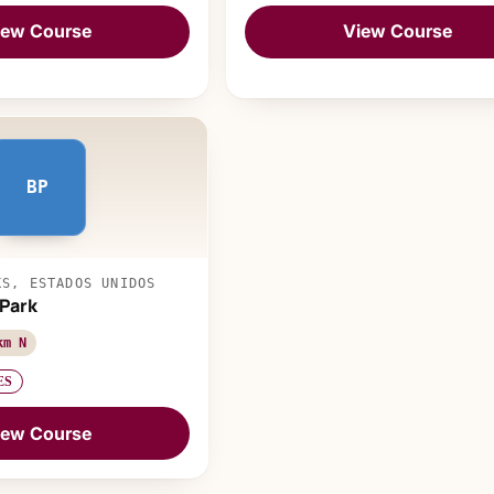
iew Course
View Course
BP
KS, ESTADOS UNIDOS
 Park
km N
ES
iew Course