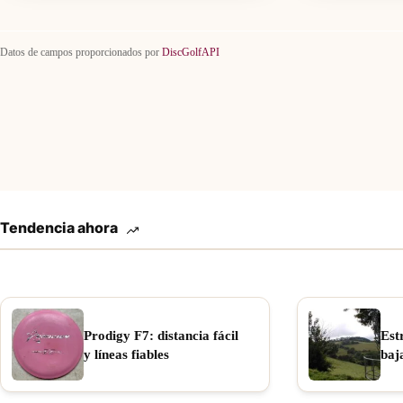
Datos de campos proporcionados por
DiscGolfAPI
Tendencia ahora
Prodigy F7: distancia fácil
Est
y líneas fiables
baj