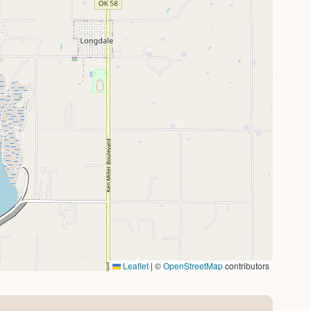
Leaflet
|
©
OpenStreetMap
contributors