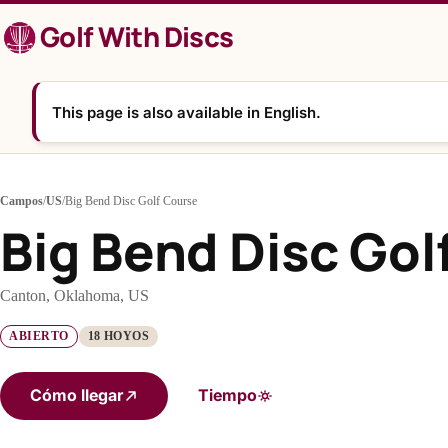
Saltar
Golf With Discs
al
contenido
This page is also available in English.
Campos
/
US
/
Big Bend Disc Golf Course
Big Bend Disc Gol
Canton, Oklahoma, US
ABIERTO
18 HOYOS
Cómo llegar
Tiempo