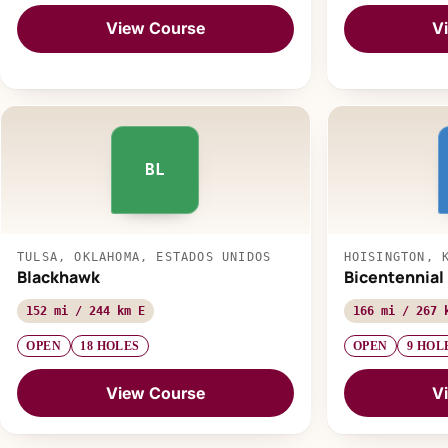
View Course
V
BL
TULSA, OKLAHOMA, ESTADOS UNIDOS
HOISINGTON, 
Blackhawk
Bicentennial
152 mi / 244 km E
166 mi / 267 
OPEN
18 HOLES
OPEN
9 HOL
View Course
V