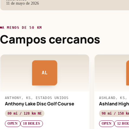
11 de mayo de 2026
A MENOS DE 50 KM
Campos cercanos
AL
ANTHONY, KS, ESTADOS UNIDOS
ASHLAND, KS,
Anthony Lake Disc Golf Course
Ashland High
80 mi / 128 km NE
98 mi / 158 k
OPEN
18 HOLES
OPEN
12 HO