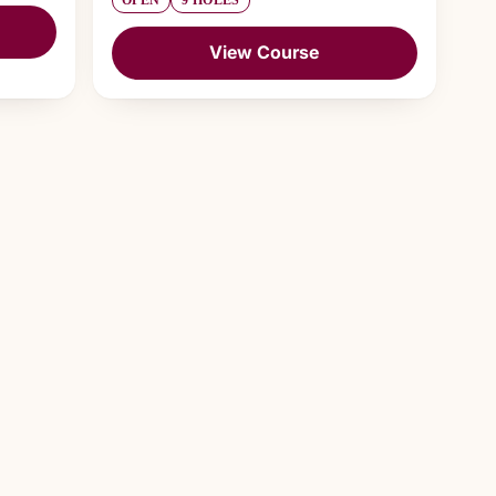
OPEN
9 HOLES
View Course