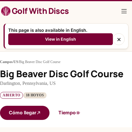
Saltar
Golf With Discs
al
contenido
This page is also available in English.
×
View in English
Campos
/
US
/
Big Beaver Disc Golf Course
Big Beaver Disc Golf Course
Darlington, Pennsylvania, US
ABIERTO
18 HOYOS
Cómo llegar
Tiempo