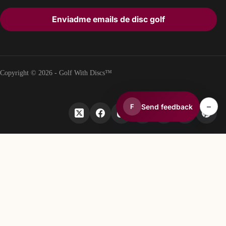
Enviadme emails de disc golf
Copyright © 2026 - Golf With Discs™
–
Send feedback
F
PARTE DEL ECOSISTEMA DE DATOS DE DISC GOLF
TheDiscList™
Clasificaciones semanales de ventas de discos de disc golf
DiscGolfAPI
Datos globales de campos de disc golf