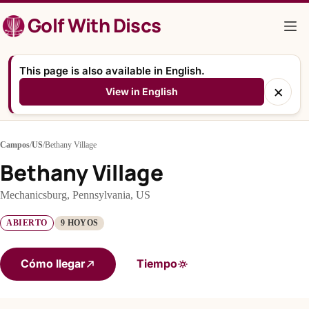
Saltar
Golf With Discs
al
contenido
This page is also available in English.
×
View in English
Campos
/
US
/
Bethany Village
Bethany Village
Mechanicsburg, Pennsylvania, US
ABIERTO
9 HOYOS
Cómo llegar
Tiempo