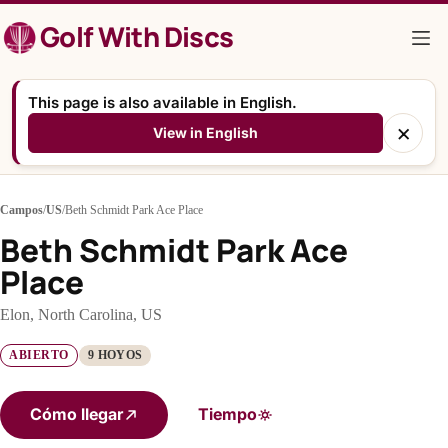
Saltar
Golf With Discs
al
contenido
This page is also available in English.
×
View in English
Campos
/
US
/
Beth Schmidt Park Ace Place
Beth Schmidt Park Ace
Place
Elon, North Carolina, US
ABIERTO
9 HOYOS
Cómo llegar
Tiempo