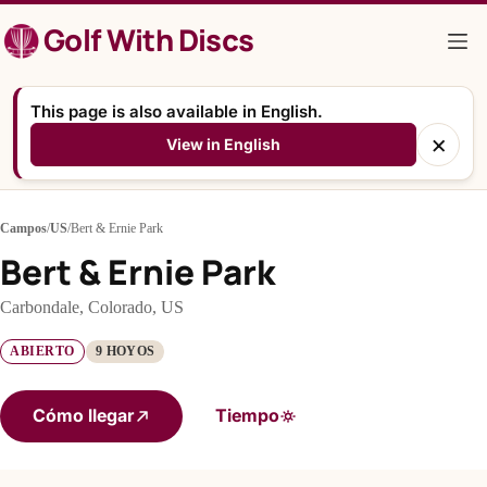
Saltar
Golf With Discs
al
contenido
This page is also available in English.
×
View in English
Campos
/
US
/
Bert & Ernie Park
Bert & Ernie Park
Carbondale, Colorado, US
ABIERTO
9 HOYOS
Cómo llegar
Tiempo